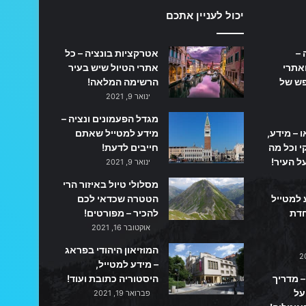
יכול לעניין אתכם
 –
אטרקציות בונציה – כל
אתרי
אתרי הטיול שיש בעיר
פש של
הרשימה המלאה!
ינואר 9, 2021
מגדל הפעמונים ונציה –
ו – מידע,
מידע למטייל שאתם
 וכל מה
חייבים לדעת!
ל העיר!
ינואר 9, 2021
מסלולי טיול באיזור הרי
 למטייל
הטטרה שכדאי לכם
חדת
להכיר – מפורטים!
אוקטובר 16, 2021
המוזיאון היהודי בפראג
– מידע למטייל,
– מדריך
היסטוריה כתובת ועוד!
על
פברואר 19, 2021