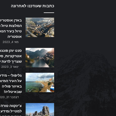
כתבות שעודכנו לאחרונה
באדן אוסטריה
המלצות טיול ו
טיול בעיר הנו
אוסטריה
מאי 4, 2023
סנט יוהן פונגא
אטרקציות, סקי
שצריך לדעת ע
ינואר 3, 2023
גליפולי – מידע
על העיר המיו
באיזור פוליה
שבאיטליה!
דצמבר 31, 2020
צ'ינקווה טורה 
למטייל ומידע 