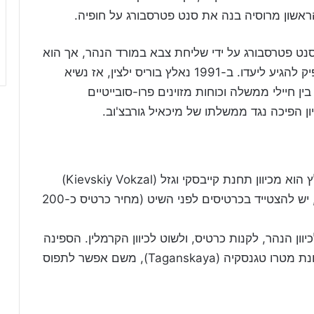
וש את סנט פטרסבורג על ידי שליחת צבא במורד הנהר, אך הוא
הובס על ידי הגנרל קוטוזוב בבורודינו לפני שהספיק להגיע ליעדו. ב-1991 נאלץ בוריס ילצין, אז נשיא
ן חיילי ממשלה וכוחות מזוינים פרו-סובייטיים
 הפיכה נגד ממשלתו של מיכאיל גורבצ'וב.
בקיץ יפה לצאת לשיט על הנהר.השיט הכי מומלץ הוא מכיוון תחנת קייבסקי וגזל (Kievskiy Vokzal)
לכיוון הקרמלין. כל חצי שעה בערך יוצאת ספינה, יש להצטייד בכרטיסים לפני השיט (מחיר כרטיס כ-200
יוון הנהר, לקנות כרטיס, ולשוט לכיוון הקרמלין. הספינה
עוצרת בדרך בהרבה תחנות. השיט נגמר ליד תחנת מטרו טגנסקיה (Taganskaya), משם אפשר לתפוס