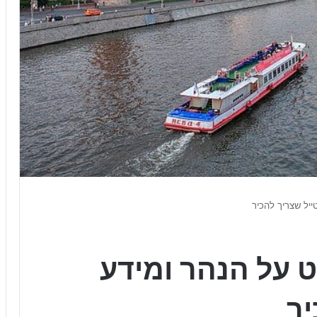
ייל שצריך להכיר
 על הנהר ומידע
יר