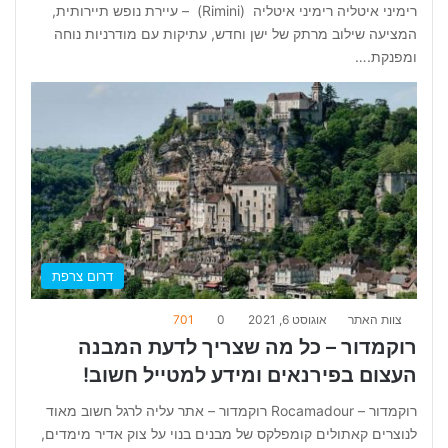
רימיני איטליה רימיני איטליה (Rimini) – עיירת נופש תיירותית,
המציעה שילוב מרתק של ישן וחדש, עתיקות עם מודרניות נוחה
ומפנקת.…
דרום צרפת
צוות האתר
אוגוסט 6, 2021
0
701
רוקמדור – כל מה שצריך לדעת המבנה
העצום בפירנאים ומידע למטייל חשוב!
רוקמדור – Rocamadour רוקמדור – אתר עליה לרגל חשוב מאוד
לנוצרים קאתולים קומפלקס של מבנים בנוי על צוק אדיר מימדים,