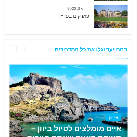
יוני 8, 2022
פארקים בפריז
הקודם
הבא
בחרו יעד וגלו את כל המדריכים
הדף
הדף
איי יוון
איים מומלצים לטיול ביוון –