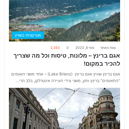
אטרקציות בשוויץ
צוות האתר
מאי 6, 2023
0
2,363
אגם ברינץ – מלונות, טיסות וכל מה שצריך
להכיר במקום!
אגם ברינץ שוויץ אגם ברינץ (Lake Brienz) – אחד משני האגמים
"התאומים" ברינץ ותון, משני צידי העיירה אינטרלקן, בלב הרי…