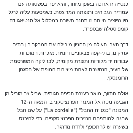
כנסייה זו ארוכה באופן מיוחד, והיא יפה בפשטותה עם
עמודיה הגבוהים ורצפתה המרוצפת. כשמסעות עליה לרגל
היו נפוצים הייתה זו תחנה חשובה במסלול אל סנטיאגו דה
קומפוסטלה שבספרד.
דרך האבן העולה מן החניון מובילה את המבקר בין בתים
עתיקים, בתי-קפה צבעוניים וחנויות מזכרות המוכרות
עבודות יד מקוריות ותוצרת מקומית, לבזיליקה המפורסמת
של העיר, הנחשבת לאחת מיצירות המופת של הסגנון
הרומנסקי.
אולם התווך, מואר בעזרת הכיפה הגותית. שביל צר מוביל מן
הגבעה מטה אל המנזר הפרנציסקני בן המאה ה-12
המכונה "כנסיית החבל" ("La cordelle") על שם חבל
שחגרו למותניהם הנזירים הפרנציסקניים. כדי להיכנס
בשערה יש להתכופף ולרדת מדרגה.