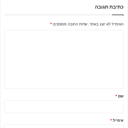
כתיבת תגובה
האימייל לא יוצג באתר.
שדות החובה מסומנים
*
ה
ת
ג
ו
ב
ה
ש
ל
שם
*
ך
*
אימייל
*