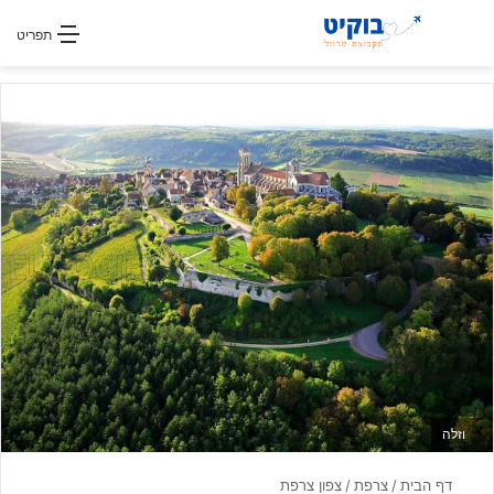
חפשו עבור
תפריט
וזלה
דף הבית
/
צרפת
/
צפון צרפת