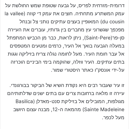
דרומית-מזרחית לפריס, על גבעה שטופת שמש החולשת על
עמק המשתרע מתחתיה. חוצים את עמק די קוזה (la vallee
du cousin) המאופיין בעצים עתיקים נותני צל ובנחל
מפכפך שגשרוני עץ מחברים בין גדותיו, עוברים את העיירה
סן-פר(Saint-Pere), ניתן לראות, כבר מן הכביש המתפתל
במעלה הגבעה בואך אל העיר, כרמים ומטעים המטפסים
אל עבר חומת העיר. מעל לחומה נגלה צריח בזיליקה וגגות
בתים עתיקים. העיר ווזלה, שהוקמה בימי הביניים הוכרזה
על-ידי אונסק"ו כאתר היסטורי שמור.
זו עיר שעבור רבים היא נקודת השיא של הביקור בבורגונדי.
עיירה זו מלאה ברחובות צרים עם בתים ישנים שדלתותיהם
מגולפות, המובילים אל בזיליקת סנט-מאדלן (Basilica
Sainte Madeleine) מהמאה ה-12, מבנה עצום היושב
מעל לכפר.