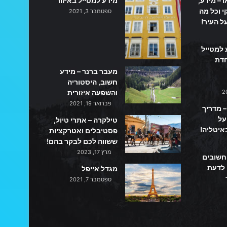
ו – מידע,
מידע למטייל באיזור
 וכל מה
ספטמבר 3, 2021
ל העיר!
 למטייל
חדת
מעבר ברנר – מידע
חשוב, היסטוריה
והשפעה איזורית
פברואר 19, 2021
– מדריך
על
טילקרה – אתרי טיול,
איטליה!
פסטיבלים ואטרקציות
ששווה לכם לבקר בהם!
מרץ 17, 2023
 חשובים
 לדעת
מגדל אייפל
ספטמבר 7, 2021