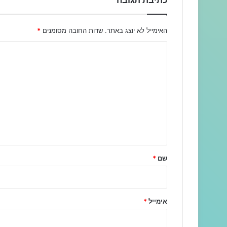
כתיבת תגובה
האימייל לא יוצג באתר.
שדות החובה מסומנים
*
ה
ת
ג
ו
ב
ה
ש
ל
שם
*
ך
*
אימייל
*