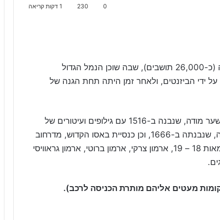
0
230
1 דקות קריאה
קופר (Koper) בסלובניה היא עיר בינונית בגודלה (כ-26,000 תושבים), שבה שוכן הנמל הגדול
על ידי הביזנטים, ולאחר זמן היתה תחת הגנה של
המקומות המומלצים לביקור בעיר העתיקה הם שער מודה, שנבנה ב-1516 עם גילופים ועיטורים של
אריות ושלטי אבירים, כיכר פרשרנוב עם המזרקה, שנבנתה ב-1666, וכן כנסיית באסו הקדוש, מדרחוב
ז'ופנצ'יצ'בה המרוצף לוחות אבן ובתים שנבנו במאות 18 – 19, ארמון צרקי, ארמון ברוטי, ארמון גראוויסי
ים.
ומות מעטים אליהם מותרת הכניסה לרכב).