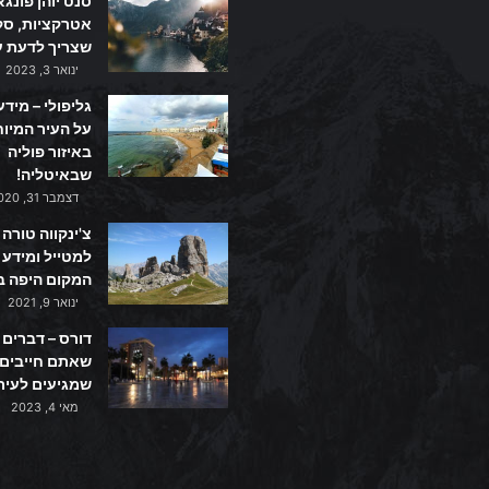
סנט יוהן פונגא
אטרקציות, סקי
שצריך לדעת ע
ינואר 3, 2023
גליפולי – מידע
על העיר המיו
באיזור פוליה
שבאיטליה!
דצמבר 31, 2020
צ'ינקווה טורה 
למטייל ומידע 
המקום היפה ב
ינואר 9, 2021
דורס – דברים
שאתם חייבים
שמגיעים לעיר
מאי 4, 2023