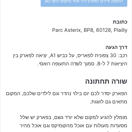
להזמנה ודילים לפארק דרך אתר טיקטס לחצו כאן
כתובת
Parc Asterix, BP8, 60128, Plailly
דרך הגעה
רכב: 30 צפונית לפאריס, על כביש A1, יציאה לפארק בין
היציאות 7 ל-8. סמוך לשדה התעופה רואסי.
שורה תחתונה
הפארק יסדר לכם יום בילוי נהדר וגם לילדים שלכם, המקום
מתאים גם לזוגות.
מומלץ להגיע למקום שלא יורד גשם, בפארק יש שלל
מסעדות מעולות עם אוכל מהקומיקס וגם אוכל מהיר