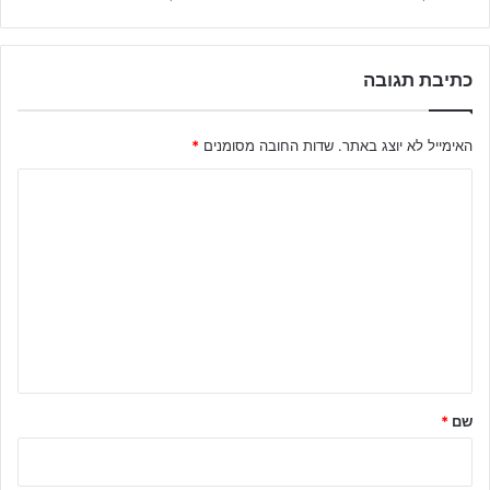
כתיבת תגובה
האימייל לא יוצג באתר.
שדות החובה מסומנים
*
ה
ת
ג
ו
ב
ה
ש
ל
שם
*
ך
*