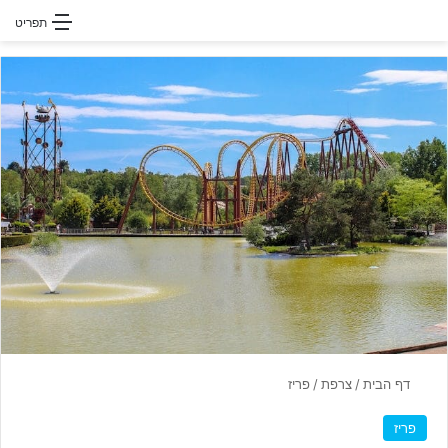
חפשו עבור
תפריט
דף הבית
/
צרפת
/
פריז
פריז