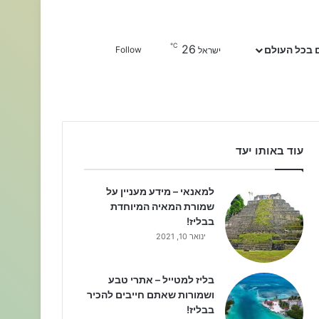
℃
26
Sidebar
חפשו עבור
 בכל העולם
Follow
ישראל
עוד באותו יעד
למאנאי – מידע מעניין על
שמורת המאיה המיוחדת
בבליז!
ינואר 10, 2021
בליז למטייל – אתרי טבע
ושמורות שאתם חייבים להכיר
בבליז!