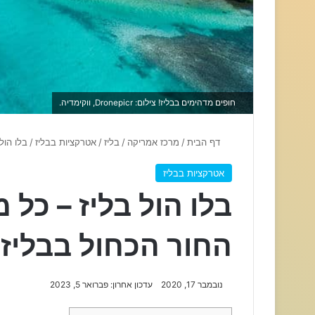
חופים מדהימים בבליז! צילום: Dronepicr, ווקימדיה.
דף הבית
/
מרכז אמריקה
/
בליז
/
אטרקציות בבליז
/
בלו הול
אטרקציות בבליז
בלו הול בליז – כל
החור הכחול בבליז!
נובמבר 17, 2020
עדכון אחרון: פברואר 5, 2023