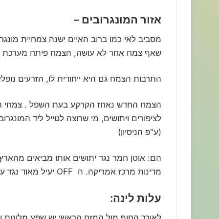
אזור המונגרובים –
מסביב לאי כמו ברוב האיים ישנה צמחיית מונגרו
שאף צמח אחר לא עושה, הצמח פיתח מערכת ה
התרבות הצמח גם היא ייחודית לו, הזרעים נו
הצמח החדש נאחז הקרקע בעת השפל . צמחי המונ
לציפורים ויתושים, מי שרוצה לטייל ליד המונגרו
(ע"פ הניסיון)
הם: אוטן חמר נגד יתושים אותו מביאים מהארץ
מדינות מרכז אמריקה. ה
OFF
יעיל מאוד נגד ע
עלות לינה:
לאורך החוף מול המזח הראשי יש שפע מלונות וג