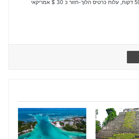
ניתן להגיע בשייט מבליז סיטי, השייט נמשך כ- 50 דקות, עלות כרטיס הלוך-חזור כ 30 $ אמריקאי
הדפיסו