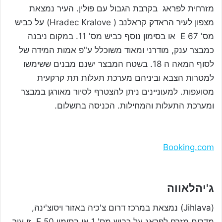
מזרחית לפראג בקרבת הגבול עם פולין. העיר נמצאת
מצפון לעיר הראדק קראלנב ( Hradec Kralove) על כביש
מס' 67 E או בסימון נוסף כביש מס' 11. במקום ניבנה
כמבצר ענק, מודרני ומאוד משוכלל ע"פ אמות המידה של
לסוף המאה ה 18. בשטח המבצר ישנם מבנים ששימשו
למטרות הצבא וביניהם מערכת תעלות תת קרקעית
מסועפות. למעוניינים ניתן להצטרף לסיור מאורגן במבצר
ומערכת התעלות והמחילות. הכניסה בתשלום.
Booking.com
ג'יהלאווה
(Jihlava) נמצאת במרכז דרום צ'כיה באזור ויסוצ'ינה,
מדרום מזרח לפראג על כביש מס' 1 או בסימון 50 E. זו עיר