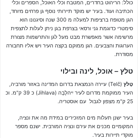
כולל: הריהוט בחדרים, המטבח וכלי האוכל, הספרים וכלי
הכתיבה ועוד. בעיר יש מוקד תיירותי נוסף גן פרחים מיוחד,
הגן מטופח ברציפות למעלה מ 300 שנה וסיגנונו הוא
סימטרי כדוגמת גני ורסאי בצרפת בגן ניתן לעלות לתצפית
מרשימה אשר מאפשרת מבט מעל לגן והתרשמות מצורת
הערוגות והצבעים. הגן ממוקם בקצה העיר ויש אליו תחבורה
מסודרת.
טלץ – אוכל, לינה ובילוי
טֶלץ
(Telč) עיירה הנמצאת בדרום המדינה באזור מורביה,
העיר ממוקמת מדרום לעיר יִיהלָבָה (Jihlava) כ 39 ק"מ. וכ
25 ק"מ מצפון לגבול עם אוסטריה.
בעיר ישנן תעלות מים המזכירים במידת מה את ונציה,
המקומיים מכנים את עירם ונציה המורבית. ישנם מספר
מוקדי תיירות בעיר.