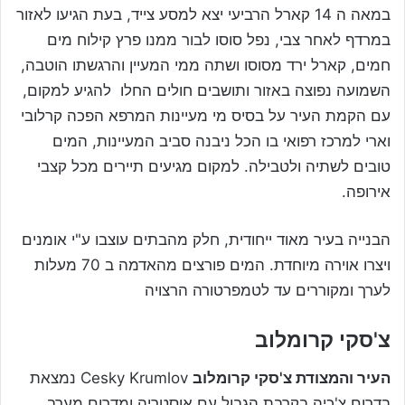
במאה ה 14 קארל הרביעי יצא למסע צייד, בעת הגיעו לאזור
במרדף לאחר צבי, נפל סוסו לבור ממנו פרץ קילוח מים
חמים, קארל ירד מסוסו ושתה ממי המעיין והרגשתו הוטבה,
השמועה נפוצה באזור ותושבים חולים החלו להגיע למקום,
עם הקמת העיר על בסיס מי מעיינות המרפא הפכה קרלובי
וארי למרכז רפואי בו הכל ניבנה סביב המעיינות, המים
טובים לשתיה ולטבילה. למקום מגיעים תיירים מכל קצבי
אירופה.
הבנייה בעיר מאוד ייחודית, חלק מהבתים עוצבו ע"י אומנים
ויצרו אוירה מיוחדת. המים פורצים מהאדמה ב 70 מעלות
לערך ומקוררים עד לטמפרטורה הרצויה
צ'סקי קרומלוב
העיר והמצודת צ'סקי קרומלוב
Cesky Krumlov נמצאת
בדרום צ'כיה בקרבת הגבול עם אוסטריה ומדרום מערב