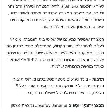
לעיר ג'יהלאווה Jihlava)), לרגלי המצודה (טירה) זורם נהר
ולטבה. עם השנים המצודה התרחבה והפכה לישוב עירוני,
בשטח המצודה והאזור הצמוד לה, יש גנים ו מזרקות מים
יפיפיים, תיאטרון מקומי, אולמות ועוד.
המצודה שימשה כמעונם של שליטי בית רוזמברג. מומלץ
לעלות לקתדרלה ויטוס הקדוש, הקתדרלה בנויה בסגנון גותי
מיוחד וממוקמת מעל לעיר, מראשה ישנה תצפית מרשימה
על העיר והאזור. המצודה הוכרזה בשנת 1992 ע"י אונסק"ו
כאתר מורשת תרבותית עולמית.
תרבות
– בעיר נערכים מספר פסטיבלים ואירועי תרבות,
ביניהם פסטיבל למוסיקה עתיקה וחגיגות הורד בעל 5
העלים, ורד שהיה סימלה של שושלת רוז'מבֶּרג .
מבצר יָרומיֵז' יוסֵפוב
Josefov Jaromer נמצאת מצפון