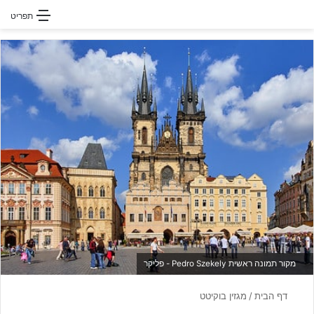
חפשו עבור
תפריט
מקור תמונה ראשית Pedro Szekely - פליקר
דף הבית
/
מגזין בוקיטט