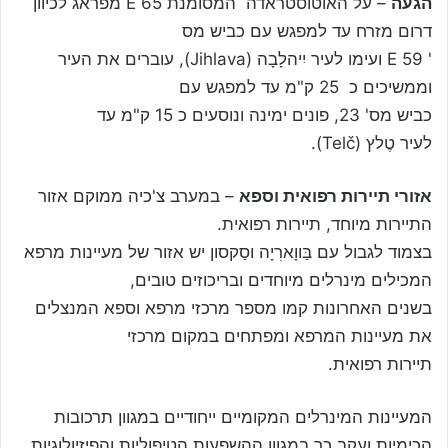
הגעה
– על האוטוסטראדה המסומנת 65 E מפראג לכיוון
דרום מזרח עד למפגש עם כביש מס
' 59 E ועימו לעיר יִיהלָבָה (Jihlava), עוברים את העיר
וממשיכים כ 25 ק"מ עד למפגש עם
כביש מס' 23, פונים ימינה ונוסעים כ 15 ק"מ עד
לעיר טֶלץ (Telč).
אזורי תיירות רפואית וספא
– במערב צ'כיה ממוקם אזור
התיירות מיוחד, תיירות רפואית.
בצמוד לגבול עם בַּווָארִיָה וסַקסון יש אזור של מעיינות מרפא
המכילים מינרלים מיוחדים ובריכוזים טובים,
בשנים האחרונות קמו מספר מרכזי מרפא וספא המנצלים
את מעיינות המרפא ומפתחים במקום מרכזי
תיירות רפואית.
המעיינות המינרלים המקומיים ייחודיים במגוון תרכובות
הכימיות ועקב כך במגוון ההשפעות הטיפוליות והפיזיולוגיות.