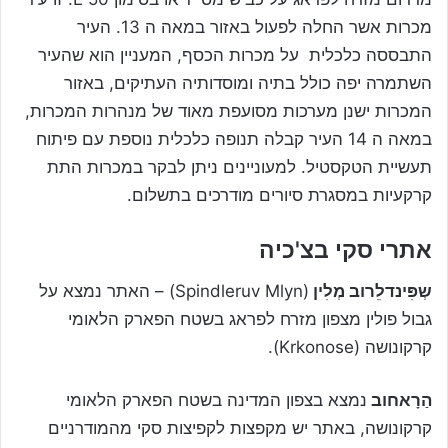
מכרות אשר החלה לפעול באזור במאה ה 13. העיר
התבססה כלכלית על מכרות הכסף, המעניין הוא שהעיר
השתמרה יפה כולל בתיה ומוסדותיה העתיקים, באזור
המכרות ישנן מערכות מסועפת מאוד של מנהרות המכרות,
במאה ה 14 העיר קבלה תנופה כלכלית נוספת עם פיתוח
תעשיית הטקסטיל. למעוניינים ניתן לבקר במכרות התת
קרקעיות במסגרת סיורים מודרכים בתשלום.
אתרי סקי בצ'כיה
שְפִּינדלֵרוב מְלִין
(Spindleruv Mlyn) – האתר נמצא על
גבול פולין מצפון מזרח לפראג בשטח הפארק הלאומי
קרקונושה (Krkonose).
הַרָאחוב
נמצא בצפון המדינה בשטח הפארק הלאומי
קרקונושה, באתר יש מקפצות לקפיצות סקי מהמודרניים