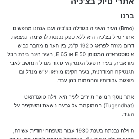
אתרי טיול בצ'כיה
ברנו
(Brno) העיר השנייה בגודלה בצ'כיה ועם אנחנו מחפשים
אתרי טיול בצ'כיה היא ללא ספק נכנסת לרשימה נמצאת
דרום מזרח לפראג כ 192 ק"מ, בין הערים מחבר כביש
אוטוסטראדה המסומן 50 E או 65 E, העיר הינה בירת חבל
מוראביה, בעיר זו פעל הגנטיקאי גרגור מנדל הנחשב לאבי
הגנטיקה המודרנית, בעיר הקימו מוזיאון ע"ש מנדל ובו
מוצגות עבודותיו והחממות בהן עבד.
אתר נוסף המושך תיירים לעיר היא וילה טוגנדהאט
(Tugendhat) הממוקמת על גבעה נישאת ומשקיפה על
העיר.
הווילה נבנתה בשנת 1930 עבור משפחה יהודית עשירה,