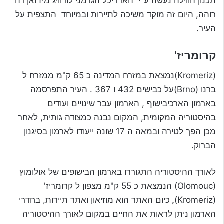
תכנון הווילה נעשה ע"י האדריכל הגרמני לודוויג מיז ואן דה
רוהה, היום זה מוקד משיכה לתיירות ובמיוחד התצפית על
העיר.
קרומריז'
(Kromeriz)נמצאת במזרח המדינה כ 65 ק"מ ממזרח ל
ברנו (Brno)על כבישים 432 ו 367 . העיר התפרסמה
בארמון הארכיבישוף , הארמון עבר שינויים ועודים
בהיסטוריה המקומית, המקום נבנה כמצודה גותית, לאחר
מכן הפך לטירה ובמאה ה 17 שונה ייעודו לארמון בסיגנון
הברוק.
לאורך ההיסטוריה התגוררו בארמון הבישופים של אולומוץ
(Olomouc) הנמצאת כ 55 ק"מ מצפון ל קרומריז'
(Kromeriz)
,
כיום האתר הוא מוזיאון ואתר תיירות, בחדרי
הארמון ניתן לראות את החיים במקום לאורך ההיסטוריה