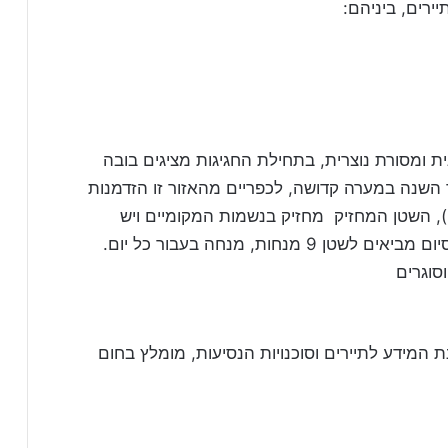
ירים, ביניהם:
 ומסורת נוצרית, בתחילת החגיגות מציגים בובה
שנה במערה קדושה, לכפריים מהאזור זו הזדמנות
להתפרק, להודות לאדמה לפאצ'ה (Pacha), השטן המחזיק מחזיק בנשמות המקומיים ויש
לשחררם, הקרנבל נמשך 9 ימים ולילות ובסיום מביאים לשטן 9 מנחות, מנחה בעבור כל יום.
סוגרים
 המידע לתיירים וסוכנויות הנסיעות, מומלץ בחום