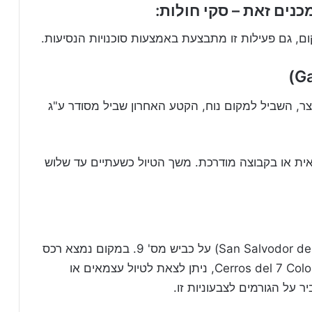
נים זאת – סקי חולות:
, גם פעילות זו מתבצעת באמצעות סוכנויות הנסיעות.
וצר, השביל למקום נוח, הקטע האחרון שביל מסודר ע"ג
אית או בקבוצה מודרכת. משך הטיול כשעתיים עד שלוש
נמצאת מצפון לעיירה סאן סלבדור חוחוי (San Salvodor de Jujuy) על כביש מס' 9. במקום נמצא רכס
צבעוני ובו 7 צבעים שונים המקום נקרא גם Cerros del 7 Colores, ניתן לצאת לטיול עצמאים או
 על הגורמים לצבעוניות זו.