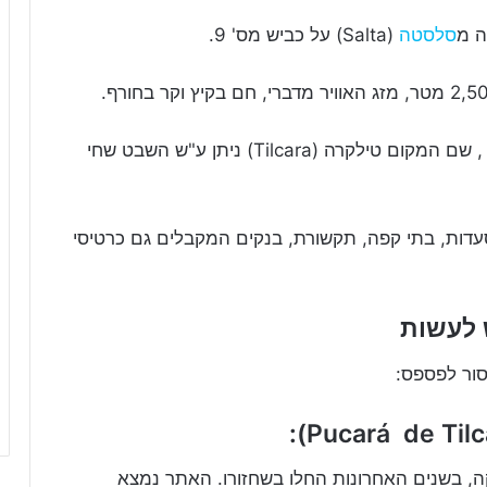
ה מ
סלסטה
(Salta) על כביש מס' 9.
העיר נוסדה בשנת 1586 לאחר הכיבוש הספרדי , שם המקום טילקרה (Tilcara) ניתן ע"ש השבט שחי
סעדות, בתי קפה, תקשורת, בנקים המקבלים גם כרטיסי
 לעשות
ור לפספס:
, בשנים האחרונות החלו בשחזורו. האתר נמצא