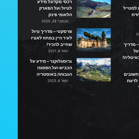
רכסי מקדונל מידע
 למטייל
לטיול ועל הפארק
חדת
הלאומי פינק
נובמבר 28, 2020
פרסקטי – מדריך טיול
לעיר היין במחוז לאציו
– מדריך
שחייב להכיר!
על
ינואר 8, 2021
איטליה!
גרוסגלוקנר – מידע על
הכביש ועל הפסגה
 חשובים
הגבוהה באוסטריה
 לדעת
ינואר 6, 2023