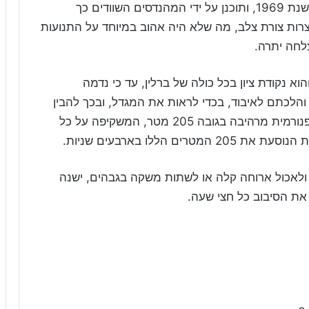
מגדל הטלוויזיה בברלין (Fernsehturm) נבנה בשנת 1969, ותוכנן על ידי המהנדסים השוודים כך
רות צורת צלב, מה שלא היה אהוב במיוחד על התנועות
לחה יתרה.
 לגובה המרשים של 365 מטר, והוא נקודת ציון בכל כולה של ברלין, עד כי נדמה
לכתם לאיבוד, בכדי לראות את המגדל, ובכך להבין
היכן אתם נמצאים. במגדל ישנה נקודת תצפית פנורמית מרהיבה בגובה 205 מטר, המשקיפה על כל
הללו בארבעים שניות.
לאכול ארוחה קלה או לשתות משקה בגבהים, ישנה
ת הסיבוב כל חצי שעה.