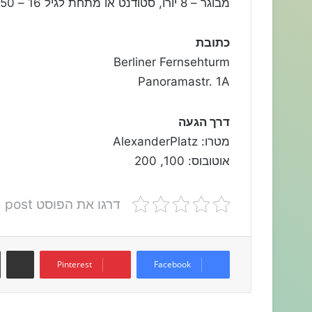
מבוגר – 8 יורו, סטודנט או מתחת לגיל 16 – 3.50 יורו.
כתובת
Berliner Fernsehturm
Panoramastr. 1A
דרך הגעה
מטרו: AlexanderPlatz
אוטובוס: 100, 200
דרגו את הפוסט post
שתפו דרך המייל
Pinterest
Facebook