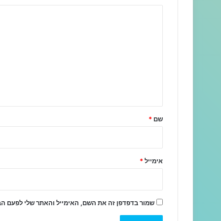
ה
ת
ג
ו
ב
ה
ש
ל
שם
*
ך
*
אימייל
*
שמור בדפדפן זה את השם, האימייל והאתר שלי לפעם ה