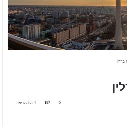
 ברלין
ין
0
157
1 דקות קריאה