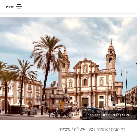
חפשו עבור
תפריט
מרכז פלרמו, צילום unsplash
דף הבית
/
איטליה
/
צפון איטליה
/
סיציליה