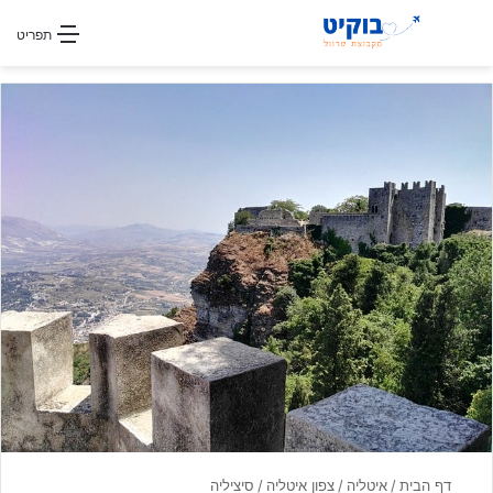
חפשו עבור
תפריט
דף הבית
/
איטליה
/
צפון איטליה
/
סיציליה