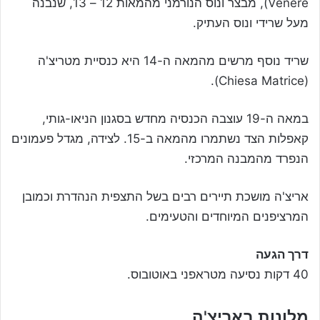
Venere), מבצר ונוס הנורמני מהמאות 12 – 13, שנבנה
מעל שרידי ונוס העתיק.
שריד נוסף מרשים מהמאה ה-14 היא כנסיית מטריצ'ה
(Chiesa Matrice).
במאה ה-19 עוצבה הכנסיה מחדש בסגנון הניאו-גותי,
קאפלות הצד נשתמרו מהמאה ב-15. לצידה, מגדל פעמונים
הנפרד מהמבנה המרכזי.
אריצ'ה מושכת תיירים רבים בשל התצפית הנהדרת וכמובן
המרציפנים המיוחדים והטעימים.
דרך הגעה
40 דקות נסיעה מטראפני באוטובוס.
מלונות באריצ'ה