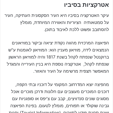
אטרקציות בסיביו
עיקר האטרקציה בסיביו היא העיר הסקסונית העתיקה, העיר
על סמטאותיה הציוריות והאווירה המיוחדת, מומלץ
להסתובב ופשוט ללכת לאיבוד בתוכן.
הפיאצה המרכזית מהווה נקודת יציאה וביקור במוזיאונים
הנמצאים לידה, מוזיאון מעניין הוא: המוזיאון לאומנות ע"ש
ברוקנטל שנפתח לקהל בשנת 1817 והיה למוזיאון הראשון
שנפתח לקהל, אטרקציה נוספת היא בניין העירייה והמגדל
המאפשר תצפית מרשימה על העיר והאזור.
מהפיצה יוצא המדרחוב המקומי על דוכניו ובתי הקפה,
דוכנים המוכרים מעוצבים עם חלונות ודרכן מוכרים אוכל
מסוגים שונים סנדוויצים, קבב עם צ'יפס או סופגניות עם
גבינה שוקולד או תפוחים, מומלץ לטעום. בפינת הפיאצה
ישנת תחנת מידע לתיירים (Tourist Information) וחנות