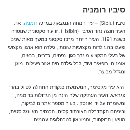
סיביו רומניה
סיביו (Sibiu) – עיר המחוז הנמצאת במרכז
רומניה
, את
העיר חוצה נהר הסיבין (Hsibin). זו עיר סקסונית שנוסדה
בשנת 1191, העיר הייתה מרכז סקסוני במשך מאות שנים
ופעלו בה גילדות מקצועיות שונות , גילדה הוא ארגון מקצועי
של בעלי המקצוע מוגדר כגון: נפחים, כדרים, בנאים,
אומנים, רופאים ועוד, לכל גילדה היה אזור פעילות מוגן
ומגדל מבוצר.
היא עיר מקסימה, המשמשת כנקודת התחלה לטיול בהרי
פגראש. העיר העתיקה שלה הינה מן הגדולות ברומניה,
ומשומרת על ידי אונסקו. בעיר מספר אתרים לביקור,
וביניהם הקתדרלה האורתודוקסית, הכנסיה האוונגליסטית,
מוזיאון הרוקחות, והמוזיאון לטכנולוגיה עממית.