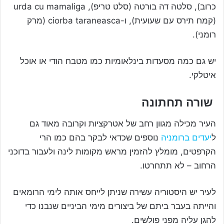
כרוב), סלטה דה בורטה (סלט טריפ), urda cu mamaliga
(קמח תירס עם שעועית), ו-ciorba taraneasca (מרק
רומני).
יש גם כמה מסעדות בינלאומיות כמו מטבח הודי או אוכל
איטלקי.
שורה תחתונה
העיר מכילה מגוון רחב של אטרקציות וקרובה מאוד גם
ל
יעדים ברומניה
נוספים שכדאי לבקר בהם כמו הרי
הקרפטים, מומלץ להזמין מראש מקומות לינה ולעבור בדוכני
הרחוב – לא תתחרטו.
לעיר יש היסטוריה עשירה שניתן לייחס אותה לימי הרומאים
והייתה בעבר ביתם של ביצורים מימי הביניים שנבנו כדי
להגן עליה מפני פולשים.