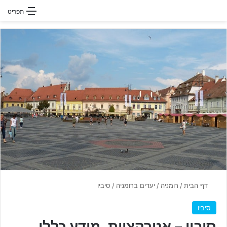
חפשו עבור
תפריט
דף הבית
/
רומניה
/
יעדים ברומניה
/
סיביו
סיביו
סיביו – אטרקציות, מידע כללי