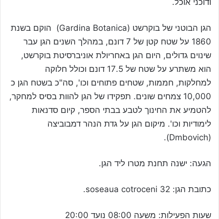
ודוכני אוכל.
הגן הבוטני של בוקרשט (Gardina Botanica) הוקם בשנת
1860 על שטח קטן של 7 דונם, במהלך השנים הגן עבר
שינוים גדולים, היום הגן באחריולת אוניברסיטת בוקרשט,
הוא משתרע על שטח של 17.5 דונם וכולל חלוקה
למחלקות, חממות, שטחים פתוחים וכו', סה"כ בשטח הגן כ
10,000 צמחים שונים. תפקידו של הגן להוות בסיס למחקר,
להטמיע את החינוך לטבע בבתי הספר, קיום סדנאות
לימודיות וכו'. מיקום הגן על גדת הנהר דמבוביצה
(Dmbovich).
הגעה: ישנה תחנת מטרו ליד הגן.
כתובת הגן: soseaua cotroceni 32.
שעות הפעילות: משעה 08:00 נועד 20:00