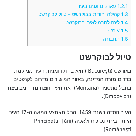
1.2.1
פארקים וגנים בעיר
1.3
קהילה יהודית בבוקרשט – טיול לבוקרשט
1.4
לינה לתרמילאים בבוקרשט
1.5
אוכל :
1.6
תחבורה
טיול לבוקרשט
בוקרשט (Bucureşti ) היא בירת רומניה, העיר ממוקמת
בדרום מזרח המדינה, באזור המישורים מדרום לקרפטים
בחבל מונטניה (Montana), את העיר חוצה נהר דמבוביצה
(Dmbovich).
העיר נוסדה בשנת 1459. החל מאמצע המאה ה-17 העיר
הייתה בירת נסיכות ולאכיה (Principatul Ţării
Româneşti).