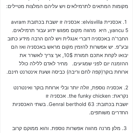
מקומות המתאים לתרמילאים ויש עליהם המלצות מטיילים:
1. אכסניית elvisvilla: אכסניה זו יושבת בכתובת avram
yancu 5, היא מהווה מקום מפגש ידוע עבור תרמילאים.
החבר'ה באכסניה דוברי אנגלית ויש להם הרבה מידע כתוב
ובע"פ. יש אפשרות להזמין מקום מראש באכסניה ואז הם
יבואו לקחת אתכם תמורת 10$, אך צריך לאשרר את
ההזמנה יום לפני שמגיעים. מחיר לאדם ללילה כולל
ארוחת בוקר(קפה לחם וריבה) כביסה ושעת אינטרנט חינם.
2. אכסניה נוספת, זולה יותר ובלי ארוחת בוקר ואינטרנט
נקראת: the funky chicken. אכסניה זו
יושבת בכתובת: Genral berthold 63. בשתי האכסניות
החדרים משותפים.
3. מלון מרנה מהווה אפשרות נוספת. והוא ממוקם קרוב