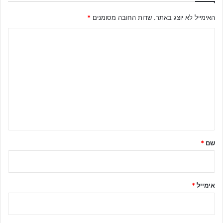
האימייל לא יוצג באתר.
שדות החובה מסומנים
*
ה
ת
ג
ו
ב
ה
ש
ל
שם
*
ך
*
אימייל
*