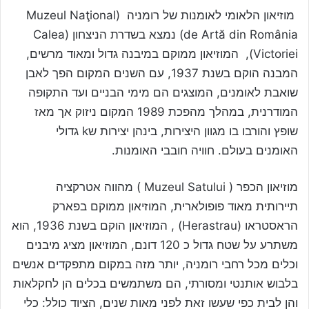
מוזיאון הלאומי לאומנות של רומניה (Muzeul Naţional
de Artă din România) נמצא בשדרת הניצחון (Calea
Victoriei), המוזיאון ממוקם במיבנה גדול ומאוד מרשים,
המבנה הוקם בשנת 1937, עם השנים המקום הפך לאבן
שואבת לאומנים, המוצגים הם מימי הבניים ועד התקופה
המודרנית, במהלך מהפכת 1989 המקום ניזוק אך מאז
שופץ והורבו בו מגוון היצירות, בינהן יצירות שk גדולי
האומנים בעולם. חוויה חובבי האומנות.
מוזיאון הכפר ( Muzeul Satului ) מהווה אטרקציה
תיירותית מאוד פופולארית, המוזיאון ממוקם בפארק
הראסטראו (Herastrau) , המוזיאון הוקם בשנת 1936, הוא
משתרע על שטח גדול כ 120 דונם, המוזיאון מציג מיבנים
וכלים מכל רחבי רומניה, יותר מזה במקום מתפקדים אנשים
בלבוש אותנטי ומסורתי, הם משתמשים בכלים הן לחקלאות
והן לבית כפי שעשו זאת לפני מאות שנים, הציוד כולל: כלי