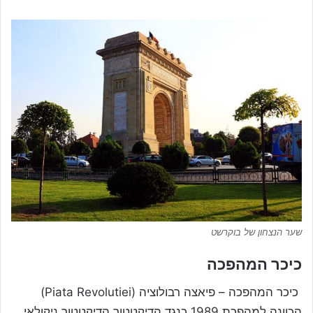
שער הנצחון של בוקרשט
כיכר המהפכה
כיכר המהפכה – פיאצה רבולוציה (Piata Revolutiei)
הכוונה למהפכת 1989 כנגד הדיקטטור הדיקטטור ניקולאי