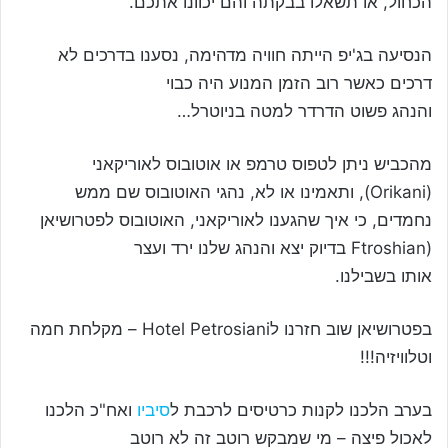
הכחול, או תשאלו בבקתה והם יכוונו אתכם.
הנסיעה בג'יפ הייתה חוויה מדהימה, נסענו בדרכים לא
דרכים כאשר רוב הזמן המנוע היה כבוי
והנהג פשוט הדרדר למטה בניוטרל…
מהכביש ניתן לטפוס טרמפ או אוטובוס לאוריקאני
(Orikani), ותאמינו או לא, נהגי האוטובוס שם ממש
נחמדים, כי איך שהגענו לאוריקאני, האוטובוס לפטרושיאן
(Ftroshian בדיוק יצא והנהג שלנו ירד ועצר
אותו בשבילנו.
בפטרושיאן שוב חזרנו לHotel Petrosiani – מקלחת חמה
וטלוויזיה!!!
בערב הלכנו לקנות כרטיסים לרכבת ל
סיביו
ואח"כ הלכנו
לאכול פיצה – מי שמבקש רוטב זה לא רוטב