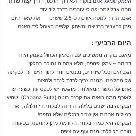
העמק שמעל אגם בוקרה ולא דרך הרכס, הדרך קצת פחות
נוחה אבל יותר יפה כי עוברים בדרך ליד עוד
אגם. הדרך למטה אורכת כ-2.5 שעות. את שאר היום
ניתן להעביר ברביצה ומשחקי קלפים באוהל ליד האגם.
היום הרביעי :
מאגם בוקרה ממשיכים עם הסימון הכחול בעמק היורד
דרומה – עמק יפהפה, מלא צמחיה נמוכה בחלקיו
הגבוהים וככל שיורדים, נכנסים יותר לתוך היער עד לבקתה
של מחלצים, ממנה צריך לרדת לנהר ולחצות
אותו על הגשר המאולתר. מהגשר יש לטפס עוד כשעה עד
לאוכף ממנו רואים את קבנה בוטה (Cabana Buta), שהיא
הבקתה בה ישנים בלילה. הירידה לבקתה די תלולה, או
במילים אחרות אין שריר ברגלים שלא נתפס!
הבקתה היא כמו הבקתה הקודמת ניתן להתפנק בסעודה
טובה הכוללת: מנת עוף עם ציפס .