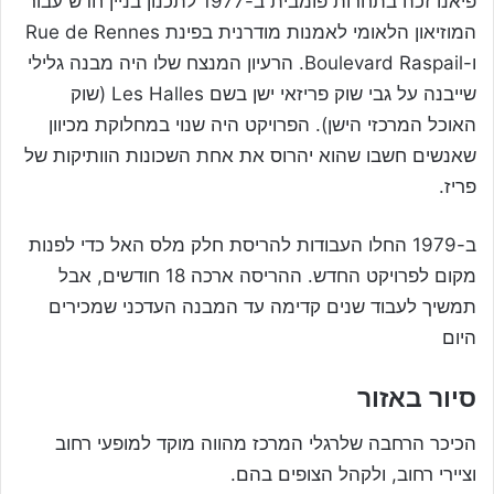
פיאנו זכה בתחרות פומבית ב-1977 לתכנון בניין חדש עבור
המוזיאון הלאומי לאמנות מודרנית בפינת Rue de Rennes
ו-Boulevard Raspail. הרעיון המנצח שלו היה מבנה גלילי
שייבנה על גבי שוק פריזאי ישן בשם Les Halles (שוק
האוכל המרכזי הישן). הפרויקט היה שנוי במחלוקת מכיוון
שאנשים חשבו שהוא יהרוס את אחת השכונות הוותיקות של
פריז.
ב-1979 החלו העבודות להריסת חלק מלס האל כדי לפנות
מקום לפרויקט החדש. ההריסה ארכה 18 חודשים, אבל
תמשיך לעבוד שנים קדימה עד המבנה העדכני שמכירים
היום
סיור באזור
הכיכר הרחבה שלרגלי המרכז מהווה מוקד למופעי רחוב
וציירי רחוב, ולקהל הצופים בהם.