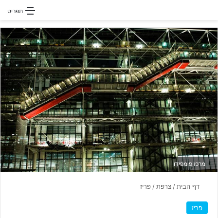
חפשו עבור
תפריט
מרכז פומפידו
דף הבית
/
צרפת
/
פריז
פריז