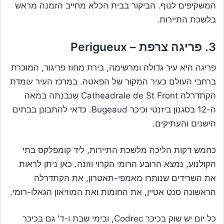
המשקיפים לנוף. הביקור בבית הכלא מחייב הזמנה מראש
בלשכת התיירות.
3. פריגה צרפת – Perigueux
פריגה היא עיר גדולה ומרשימה, בירת מחוז פריגור, המוכרת
ברחבי העולם כעיר המקור של הפאטה. במרכז העיר עומדת
הקתדרלה Catheadrale de St Front שנבנתה במאה
ה-12 בסגנון ביזנטי וכיכר Bugeaud. כדאי להתבונן בבתים
הישנים והעתיקים.
כחמש דקות הליכה מלשכת התיירות, ליד קומפלקס בתי
הקולנוע, נמצא הרובע הרומי הקרוי וזונה. כאן ניתן לראות
את השרידים שנותרו מאמפי-תאטרון, את הקתדרלה
הראשונה סנט אטיין, את החומות ואת המוזיאון הגאלו-רומי.
כל יום יש שוק בכיכר Codrec, ובימי שבת ו-ד' גם בכיכר