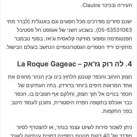
העיריה ובכיכר Clautre.
ישנם סיורים מודרכים מכל הסוגים וגם באנגלית (לברר מתי
05-53531063). בשבוע השני של אוגוסט חל פסטיבל
הפנטומימה ומופעי מוזיקה קלאסית וג'אז. בסוף נובמבר
מתקיים יריד הספרים הגסטרונומיים הנחשב בעולם הבישול.
4. לה רוק גז'אק – La Roque Gageac
הצוק הזהוב והכפר קטנטן הלחוץ בינו ובין הנהר מהווים את
אחד המראות היפים ביותר בדורדון. בתיו העתיקים של
הכפר בנויים אל תוך הצוק, וחלקם אף חצובים בו. הכפר
כבר אוכלס בתקופה הפרה היסטורית, ותוכנן לעמוד היטב
בפני התקפות.
ניתן לשכור סירות לשיוט עצמי בנהר, או להצטרף לסיור
מודרך של 40 דקות מהנות בספינה דמויית ענתיקה לאורך