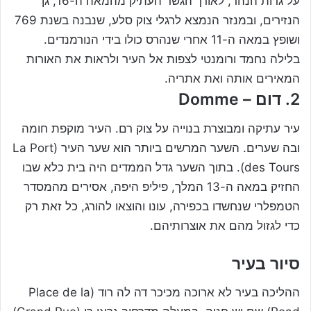
על גדות הנהר, לאורך הגשר העתיק מהמאה ה-16, גן
הנזירים, ובמנזר הנמצא לרגלי צוק סלע, שנבנה בשנת 769
ושופץ במאה ה-11 אחרי שנהרס כולו בידי הנורמנדים.
בלילה נחמד ורומנטי לצפות אל העיר ולראות את האורות
המאירים אותה ואת אתריה.
2. דום – Domme
עיר עתיקה ומבוצרת בנוייה על צוק רם. העיר מוקפת חומה
ובה שערים. השער המרשים ביותר הוא שער העיר (La Port
des Tours). בתוך השער גדל הממדים היה בית כלא שבו
החזיק במאה ה-13 המלך, פיליפ היפה, אסירים מהמסדר
הטמפלרי שנחשדו בכפירה, עונו והוצאו להורג, כל זאת רק
כדי לגזול מהם את אוצרותיהם.
סיור בעיר
ההליכה בעיר לא ארוכה מכיכר דה לה רוד (Place de la