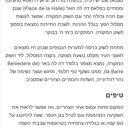
Road) שם יש חניה, במעלה מדרחוב גראן רו (Grand Rue)
ומסתיים בפלאס דה לה האל (Place de la Halle) שגם
שם חניה גדולה יותר וגם השוק המקורה. אפשר לעשות
מסלול הפוך בגלל החניות. לשכת התיירות נמצאת בסמוך
לשוק המקורה. המתקיים בימי ה' בבוקר.
מתחת לשוק כניסה למערות הנטיפים שבהן היו מוצאים
תושבי העיר מקלט בשעת מצוקה. בקצה המסלול, ליד השוק
המקורה, נמצא מצפור בלוודר דה לה באר (Belvedere de
la Barre), ממנו נשקף נוף חלומי, מרגש ועוצר נשימה של
נהר דורדונייה, השדות והכפרים הציוריים שמסביב.
טיפים
המקום פחות עמוס אחר הצהריים, ואז אפשר לראות את
השקיעה המהממת וגם לטייל בגן הכפר. שווה להתענג על
כוס קפה או בגלידה צרפתית בטראסות שבבתי הקפה