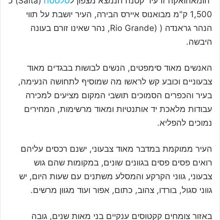
הומאהואקה זו עיר קטנה הנמצא מצפון ל
סלסטה
(Salta) כ
1,500 ק"מ מבואנוס איירס הבירה, העיר יושבת על תווי
הנהר גראנדה ( (Rio Grande, נהר שאינו זורם בעונה
היבשה.
האנשים מאוד סימפטים, הנשים לבושות בבגדים מאוד
צבעוניים וכובע קש לראשו מה שמוסיף לתחושה הנעימה,
בעיר והכפרים הסמוכים תושבי המקום מציעים למכירה
עבודות מלאכת יד אותנטיות ומאוד מרשימות, המחירים
נמוכים להפליא.
העיר ממוקמת במדבר מאוד צבעוני, ישנם רכסים עליהם
רואים פסים פסים בגוונים שונים, במקומות שהם גוש
צבעוני, גווני הקרקע והמסלע משתנים עם שעות היום, יש
גווני סגול, בורדו, צהוב, כתום, אפור ועוד מגוון מרשים.
באזור צומחים קקטוסים ענקיים בני מאות שנים, גובה