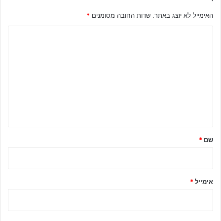
האימייל לא יוצג באתר.
שדות החובה מסומנים
*
ה
ת
ג
ו
ב
ה
ש
ל
שם
*
ך
*
אימייל
*