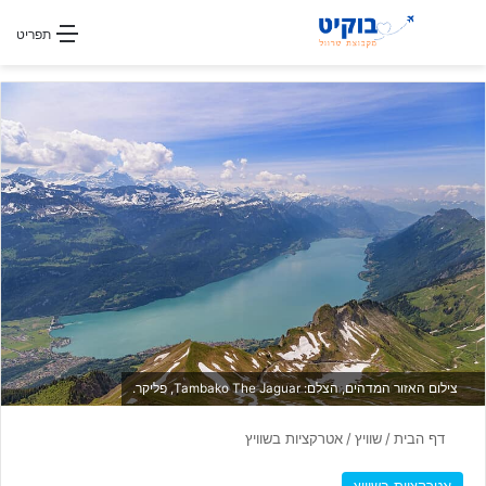
חפשו עבור
תפריט
צילום האזור המדהים, הצלם: Tambako The Jaguar, פליקר.
דף הבית
/
שוויץ
/
אטרקציות בשוויץ
אטרקציות בשוויץ