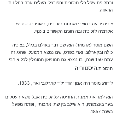
ובתקופת שפל כלי הזכוכית והפורצלן מעלים אבק בחלונות
הראווה.
צ'כיה ידועה במוצרי ואמנות הזכוכית, באוניברסיטה יש
אקדמיה לזכוכית ובה חוגים הקשורים בענף.
השם מוסר (או מוזר) הוא שם דבר בעולם בכלל, בצ'כיה
כולה ובקארלובי וארי בפרט, שם נמצא המפעל, שחגג זה
עתה 150 שנה, ובו נמצא גם המוזיאון המומלץ לכל אוהבי
היסטוריה
הזכוכית.
לודוויג מוסר היה אמן יהודי יליד קארלובי וארי, 1833.
הוא למד את אמנות החריטה על זכוכית אבל נושא העסקים
בער בעצמותיו, הוא שילב בין שתי אהבותיו, ופתח מפעל
בשנת 1857.