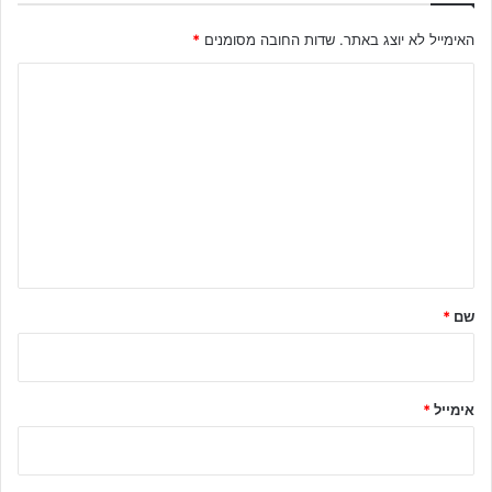
האימייל לא יוצג באתר.
שדות החובה מסומנים
*
ה
ת
ג
ו
ב
ה
ש
ל
שם
*
ך
*
אימייל
*