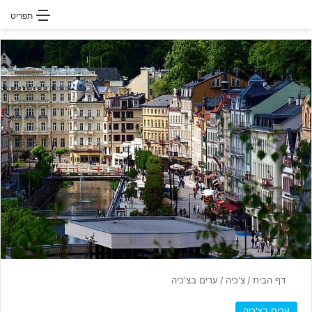
חפשו עבור
תפריט
דף הבית
/
צ'כיה
/
ערים בצ'כיה
ערים בצ'כיה