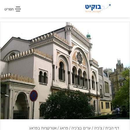
חפשו עבור
תפריט
דף הבית
/
צ'כיה
/
ערים בצ'כיה
/
פראג
/
אטרקציות בפראג