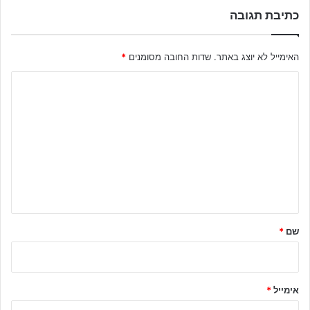
כתיבת תגובה
האימייל לא יוצג באתר.
שדות החובה מסומנים
*
ה
ת
ג
ו
ב
ה
ש
ל
שם
*
ך
*
אימייל
*