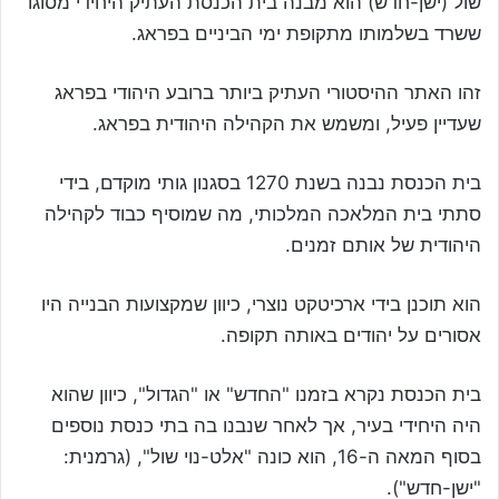
שול (ישן-חדש) הוא מבנה בית הכנסת העתיק היחידי מסוגו
ששרד בשלמותו מתקופת ימי הביניים בפראג.
זהו האתר ההיסטורי העתיק ביותר ברובע היהודי בפראג
שעדיין פעיל, ומשמש את הקהילה היהודית בפראג.
בית הכנסת נבנה בשנת 1270 בסגנון גותי מוקדם, בידי
סתתי בית המלאכה המלכותי, מה שמוסיף כבוד לקהילה
היהודית של אותם זמנים.
הוא תוכנן בידי ארכיטקט נוצרי, כיוון שמקצועות הבנייה היו
אסורים על יהודים באותה תקופה.
בית הכנסת נקרא בזמנו "החדש" או "הגדול", כיוון שהוא
היה היחידי בעיר, אך לאחר שנבנו בה בתי כנסת נוספים
בסוף המאה ה-16, הוא כונה "אלט-נוי שול", (גרמנית:
"ישן-חדש").