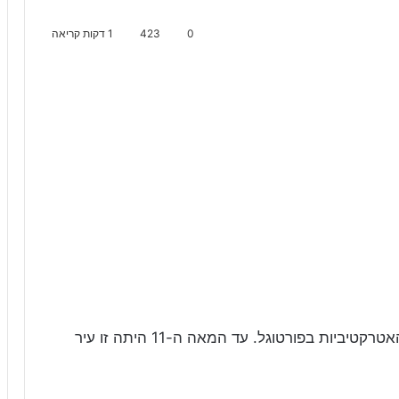
0
423
1 דקות קריאה
אובידוש (Obidos) – אחת הערים המקסימות והאטרקטיביות בפורטוגל. עד המאה ה-11 היתה זו עיר