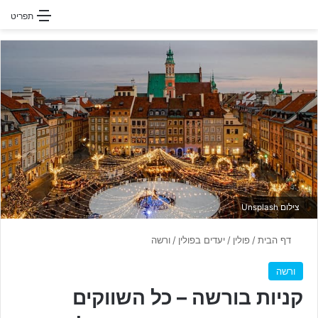
חפשו עבור
תפריט
צילום Unsplash
דף הבית
/
פולין
/
יעדים בפולין
/
ורשה
ורשה
קניות בורשה – כל השווקים