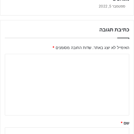
ספטמבר 5, 2022
כתיבת תגובה
האימייל לא יוצג באתר.
שדות החובה מסומנים
*
ה
ת
ג
ו
ב
ה
ש
ל
שם
*
ך