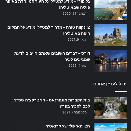
גליפולי – מידע למטייל על העיר המיוחדת באיזור
פוליה שבאיטליה!
דצמבר 31, 2020
צ'ינקווה טורה – מדריך למטייל ומידע על המקום
היפה באיטליה!
ינואר 9, 2021
דורס – דברים חשובים שאתם חייבים לדעת
שמגיעים לעיר
מאי 4, 2023
יכול לעניין אתכם
בית הקברות מונפרנאס – האטרקציה שכדאי
לכם להכיר בפריז!
ספטמבר 7, 2021
חצי האי פליישץ קרואטיה