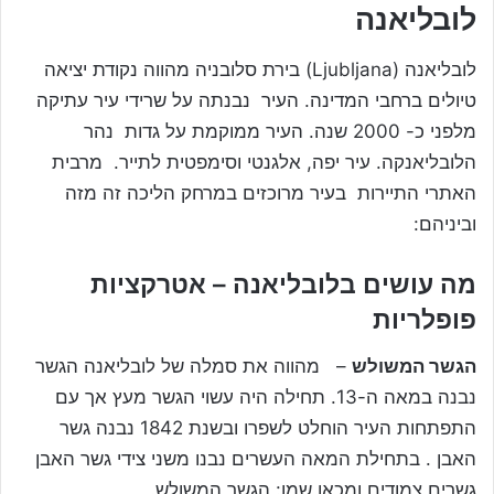
לובליאנה
לובליאנה (Ljubljana) בירת סלובניה מהווה נקודת יציאה
טיולים ברחבי המדינה. העיר נבנתה על שרידי עיר עתיקה
מלפני כ- 2000 שנה. העיר ממוקמת על גדות נהר
הלובליאנקה. עיר יפה, אלגנטי וסימפטית לתייר. מרבית
האתרי התיירות בעיר מרוכזים במרחק הליכה זה מזה
וביניהם:
מה עושים בלובליאנה – אטרקציות
פופלריות
הגשר המשולש
– מהווה את סמלה של לובליאנה הגשר
נבנה במאה ה-13. תחילה היה עשוי הגשר מעץ אך עם
התפתחות העיר הוחלט לשפרו ובשנת 1842 נבנה גשר
האבן . בתחילת המאה העשרים נבנו משני צידי גשר האבן
גשרים צמודים ומכאן שמו: הגשר המשולש.