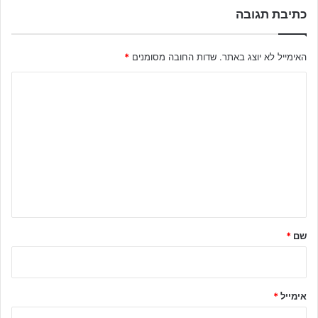
כתיבת תגובה
האימייל לא יוצג באתר.
שדות החובה מסומנים
*
ה
ת
ג
ו
ב
ה
ש
ל
שם
*
ך
*
אימייל
*