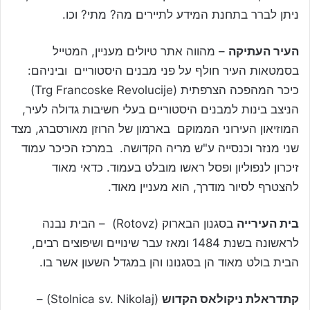
ניתן לברר בתחנת המידע לתיירים מה? מתי? וכו.
העיר העתיקה
– מהווה אתר טיולים מעניין, המטייל
בסמטאות העיר חולף על פני מבנים היסטוריים וביניהם:
כיכר המהפכה הצרפתית (Trg Francoske Revolucije)
הניצב בינות למבנים היסטוריים בעלי חשיבות גדולה לעיר,
המוזיאון העירוני הממוקם בארמון של הרוזן מאורסברג, מצד
שני מנזר וכנסייה ע"ש מריה הקדושה. במרכז הכיכר עמוד
זיכרון לנפוליון ופסל ראשו מובלט בעמוד. כדאי מאוד
להצטרף לסיור מודרך, הוא מעניין מאוד.
בית העירייה
בסגנון הבארוק (Rotovz) – הבית נבנה
לראשונה בשנת 1484 ומאז עבר שינויים ושיפוצים רבים,
הבית בולט מאוד הן בסגנונו והן במגדל השעון אשר בו.
קתדראלת ניקולאס הקדוש
(Stolnica sv. Nikolaj) –