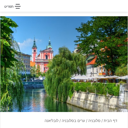
חפשו עבור
תפריט
דף הבית
/
סלובניה
/
ערים בסלובניה
/
לובליאנה