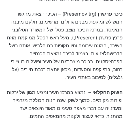
כיכר פרשרן
(Presernov trg) – הכיכר יוצאת מהגשר
המשולש ומוקפת מבנים גדולים ומרשימים, חלקם מיבנה
המימסד, במרכז הכיכר מוצב פסלו של המשורר הסלובני
פרנץ פרשרן (Preseren,), מעל ראש הפסל ממוקמת מוזת
השירה, המוזה עירומה והיו תקופות בה הלבישו אותה בשל
הדרישהלצניעות. בצמוד לכיכר נמצאת הכנסייה
הפרנציסקנית, בכיכר מוצב דגם של העיר ופועלים בו ציירי
רחוב, בתי קפה ומסעדות, מכאן יותאת רכבת תיירים (על
גלגלים) לסיבוב באתרי העיר.
השוק החקלאי
– נמצא במרכז העיר ומציע מגוון של ירקות
ופירות מקומיים. סמוך לשוק ישנה חנות הכוללת מגדנייה
ומעדנייה עם דברי מאפה טעימים מאוד היוצאים ישר
מהתנור, כדאי לעצור ולקנות מהמאפים החמים.