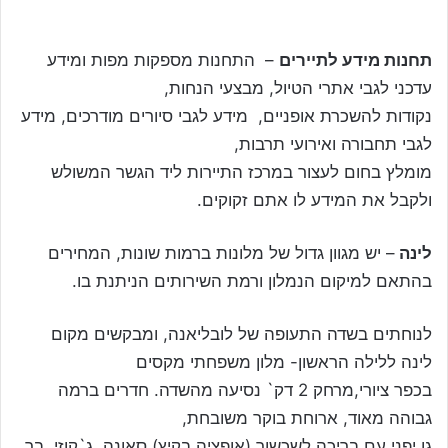
תחנות מידע לתיירים
– התחנות מספקות מפות ומידע
עדכני לגבי אתרי הטיול, מבצעי הנחות,
נקודות להשכרת אופניים, מידע לגבי סיורים מודרכים, מידע
לגבי תחבורה ואירועי תרבות,
מומלץ בחום לעצור במרכז התיירות ליד הגשר המשולש
ולקבל את המידע לו אתם זקוקים.
לינה
– יש מגוון גדול של מלונות ברמות שונות, המחירים
בהתאם למיקום הנמלון ורמת השירותים הניתנת בו.
לנוחתים בשדה התעופה של לובליאנה, ומבקשים מקום
לינה ללילה הראשון- מלון משפחתי מקסים
בכפר ציורי,מרחק 2 דק` נסיעה מהשדה. חדרים ברמה
גבוהה מאוד, ארוחת בוקר משובחת,
גן יפני עם בריכה לשכשוך (אופציה בקיץ),סאונה, ג`קוזי, בר