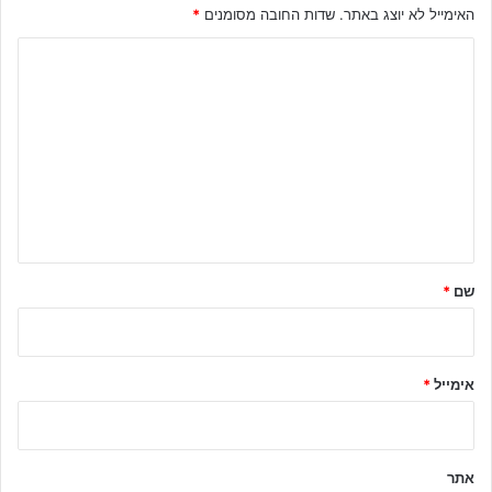
האימייל לא יוצג באתר.
שדות החובה מסומנים
*
ה
ת
ג
ו
ב
ה
ש
ל
שם
*
ך
*
אימייל
*
אתר