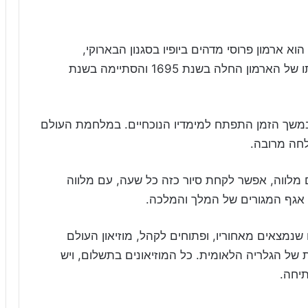
מון שרלוטנבורג (Schloss Charlottenburg) הוא ארמון פרוסי מדהים ביופיו בסגנון הבארוקי,
שבקדמתו עומד פסלו של פרידריך הראשון. בנייתו של הארמון החלה בשנת 1695 והסתיימה בשנת
משך הזמן התפתח למימדיו הנוכחיים. במלחמת העולם
לחה מרובה.
 מלווה, אפשר לקחת סיור כזה כל שעה, עם מלווה
ת אגף המגורים של המלך והמלכה.
 שנמצאים מאחוריו, ופתוחים לקהל, מוזיאון העולם
של הגלריה הלאומית. כל המוזיאונים בתשלום, ויש
יחה.