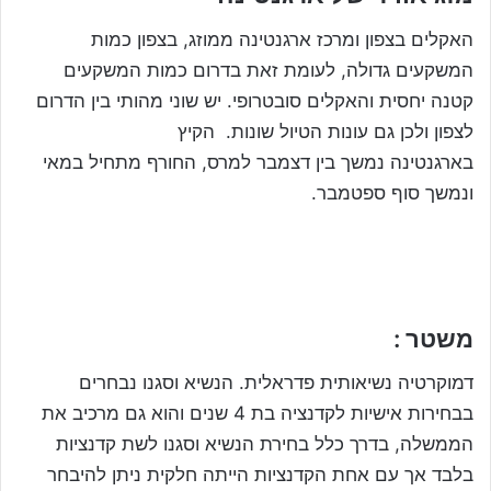
האקלים בצפון ומרכז ארגנטינה ממוזג, בצפון כמות
המשקעים גדולה, לעומת זאת בדרום כמות המשקעים
קטנה יחסית והאקלים סובטרופי. יש שוני מהותי בין הדרום
לצפון ולכן גם עונות הטיול שונות. הקיץ
בארגנטינה נמשך בין דצמבר למרס, החורף מתחיל במאי
ונמשך סוף ספטמבר.
עונה מומלצת לטיול וירידה דרומה עד לפטגוניה דצמבר- מרס, בצפון
ארגנטינה אין בעיה לטייל במשך כל השנה.
משטר :
דמוקרטיה נשיאותית פדראלית. הנשיא וסגנו נבחרים
בבחירות אישיות לקדנציה בת 4 שנים והוא גם מרכיב את
הממשלה, בדרך כלל בחירת הנשיא וסגנו לשת קדנציות
בלבד אך עם אחת הקדנציות הייתה חלקית ניתן להיבחר