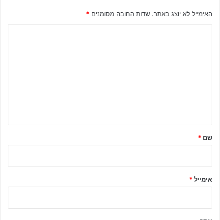
האימייל לא יוצג באתר.
שדות החובה מסומנים
*
ה
ת
ג
ו
ב
ה
ש
ל
שם
*
ך
*
אימייל
*