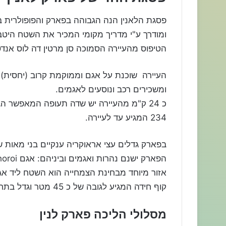
פסגת הלאנין הנה הגבוהה בפארק והפופולרית בין 
ומודרך ע"י מדריך מקומי המכיר את השטח היטב,
הטיפוס מהעיירה הסמוכה סן מרטין דה לוס אנדס (an Martin de Los Andes
העיירה שוכנת על אגם וממוקמת קרוב (יחסית) ל
ומשכירים רכב ונוסעים לאגמים.
כ 24 ק"מ מהעיירה יש שדה תעופה המאפשר ה
234 המגיע עד לעיירה.
בפארק גדלים עצי אראוקריה ענקיים בני מאות ש
קוף חידה המגיע לגובה של כ 45 מטר וגדל בתחום גבהים 900 עד 1800 מטר. עץ אשור קני.
מסלולי הליכה פארק לנין