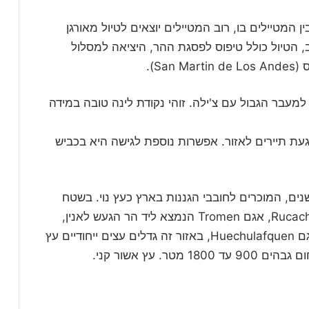
המטיילים בו, רוב המטיילים יוצאים לטיול מאורגן
 הטיול כולל טיפוס לפסגת ההר, היציאה למסלול
S).
מעבר הגבול עם צ'ילה. זוהי נקודת לינה טובה במידה
געת תיירים לאזור. אפשרות נוספת לגישה היא בכביש
נים, המוכרים לחובבי הגננות בארץ כעץ נוי. בשטח
הפארק ישנם נהרות ואגמים וביניהם: אגם Rucachoroi, אגם Tromen הנמצא ליד הר הגעש לאנין,
אזור מיוחד מבחינת הצמחייה הוא השטח ליד אגם Huechulafquen, באזור זה גדלים עצים ייחודיים עץ