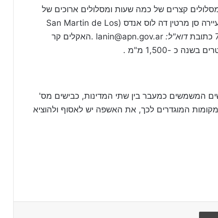
לולים קצרים של כמה שעות ומסלולים ארוכים של
מספר ימים, מידע ניתן לקבל בשער הכניסה ובעיירה סן מרטין דה לוס אנדס (San Martin de Los
דוא"ל:
lanin@apn.gov.ar
.האקלים קר
 כ -1,500 מ"מ .
מצא על גבול צ'ילה ויש בשטחו 3 כבישים המשמשים כמעבר בין שתי המדינות, כבישים מס'
ך ורק במקומות המוגדרים לכך, את האשפה יש לאסוף ולהוציא
הדפיסו