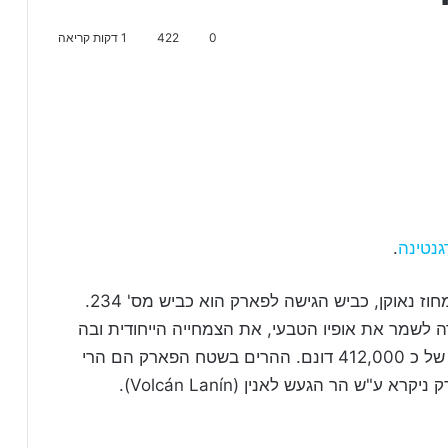
0
422
1 דקות קריאה
גנטינה
.
נמצא מצפון לעיר על גבול צ'ילה, בדרום מערב מחוז נאוקן, כביש הגישה לפארק הוא כביש מס' 234.
ארק לאומי במטרה לשמר את אופיו הטבעי, את הצמחייה הייחודית ובה
עצים בסכנת הכחדה, הפארק משתרע על שטח של כ 412,000 דונם. ההרים בשטח הפארק הם הרי
ע"ש הר הגעש לאנין (Volcán Lanín).