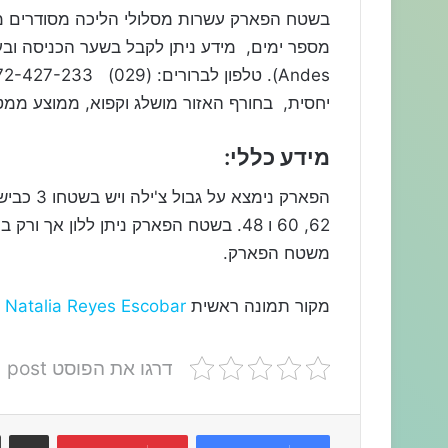
בשטח הפארק עשרות מסלולי הליכה מסודרים מס
Andes). טלפון לברורים: (029) 72-427-233 כתובת
יחסית, בחורף האזור מושלג וקפוא, ממוצע ממטרים בשנה
מידע כללי:
הפארק ני
62, 60 ו 48. בשטח הפארק ניתן ללון א
משטח הפארק.
מקור תמונה ראשית
Natalia Reyes Escobar
דרגו את הפוסט post
שתפו דרך המייל