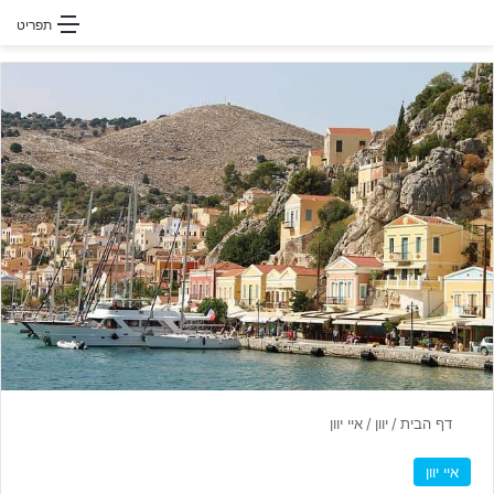
חפשו עבור
תפריט
דף הבית
/
יוון
/
איי יוון
איי יוון