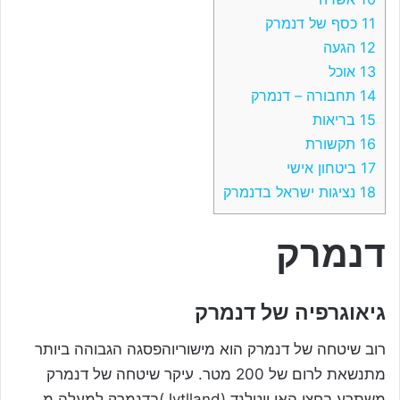
11
כסף של דנמרק
12
הגעה
13
אוכל
14
תחבורה – דנמרק
15
בריאות
16
תקשורת
17
ביטחון אישי
18
נציגות ישראל בדנמרק
דנמרק
גיאוגרפיה של דנמרק
רוב שיטחה של דנמרק הוא מישוריוהפסגה הגבוהה ביותר
מתנשאת לרום של 200 מטר. עיקר שיטחה של דנמרק
משתרע בחצי האי יוטלנד (Jytlland)בדנמרק למעלה מ