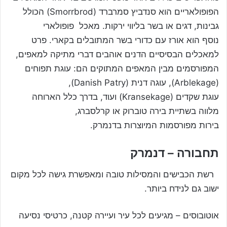
הפופולאריים הוא סנדביץ סמרברד (Smorrbrod) הכולל
גבינות, דגים או בשר בליווי ירקות. מאכל פופולארי
נוסף הוא אורז עם כדורי בשר המתובלים בקארי. פרט
למאכלים הבסיסיים הדנים אוהבים דברי מתיקה למאפים,
המפורסמים מבין המאפים המתוקים הם: עוגת תפוחים
(Arblekage), עוגה דנית (Danish Patry),
עוגת שקדים (Kransekage) ועוד, בדרך כלל הארוחה
מלווה בשתיית בירה טוברוק או קרלסברג,
בירות מפורסמות המיוצרות בדנמרק.
תחבורה – דנמרק
רשת הכבישים והמסילות טובה ומאפשרת גישה לכל מקום
ישוב גם לנידח ביותר.
אוטובוסים – מגיעים לכל עיר ועיירה קטנה, כרטיסי נסיעה