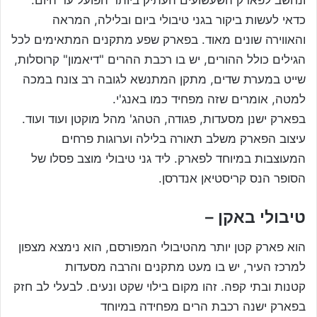
ונחשב לפארק השעשועים העתיק ביותר הפועל עד היום.
כדאי לעשות ביקור בגני טיבולי ביום ובלילה, המראה
והאווירה שונים מאוד. בפארק שפע מתקנים המתאימים לכל
הגילים כולל ההורים, יש בו רכבת ההרים "דיאמון" קרוסלות,
שייט במערת שדים, מתקן המתנשא לגובה רב צונח במכה
למטה, אומרים שזה מפחיד כמו באנג'י.
בפארק ישנן מסעדות, פגודה, הטהג' מהל מוקטן ועוד ועוד.
עיצוב הפארק משלב תאורה בלילה וערוגות פרחים
המעוצבות במיוחד לפארק. ליד גני טיבולי מוצב פסלו של
הסופר הנס קריסטיאן אנדרסן.
טיבולי באקן –
הוא פארק קטן יותר מהטיבולי המפורסם, הוא נימצא מצפון
למרכז העיר, יש בו מעט מתקנים והרבה מסעדות
קטנות ובתי קפה. זהו מקום בילוי שקט ונעים. לבעלי לב חזק
בפארק ישנה רכבת הרים מפחידה במיוחד