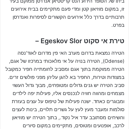
ביתו של הסופר הידוע הנס קריסטיאן אנדרסן ממוקם בעיר
זו, במקום מוזיאון קטן ומדי פעם מתקיימים בבית אירועים
תרבותיים בדרך כלל אירועים הקשורים לסיפרות ואנדרסן
בפרט.
טירת אי סקוט Egeskov Slor –
הטירה נמצאת בדרום מערב האי פין מדרום לאוד'נסה
(Odense), הטירה בנויה על אי מלאכותי במרכזו של אגם,
הטירה ממוקמת בתוך אגם ומסביב לחומתייה חפיר כמקובל
במצודות וטירות, החפיר בא להגן עליהן מפני פולשים זרים.
סביב הטירה יש גנים גדולים ומטופחים, מבוך גדול העשוי
מצמחים ומהווה חוויה לנכנסים אליו, פעילות יפה לילדים
ומבוגרים כאחד. ישנה פעילות של טיפוס על עצים בעזרת
סולמות ומעבר מעץ לעץ על גשרים תלויים, בינות לעצים
והשיחים מסתובב עדר איל נקוד., בתוך הטירה יש מוזיאון
לרכב, אופנועים ומטוסים, מתקיימים במקום סיורים