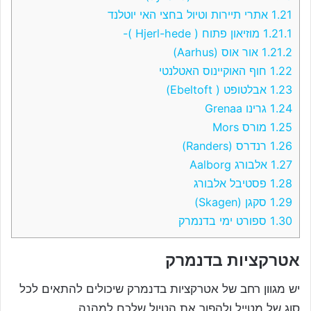
1.21
אתרי תיירות וטיול בחצי האי יוטלנד
1.21.1
מוזיאון פתוח ( Hjerl-hede )-
1.21.2
אור אוס (Aarhus)
1.22
חוף האוקיינוס האטלנטי
1.23
אבלטופט ( Ebeltoft)
1.24
גרינו Grenaa
1.25
מורס Mors
1.26
רנדרס (Randers)
1.27
אלבורג Aalborg
1.28
פסטיבל אלבורג
1.29
סקגן (Skagen)
1.30
ספורט ימי בדנמרק
אטרקציות בדנמרק
יש מגוון רחב של אטרקציות בדנמרק שיכולים להתאים לכל
סוג של מטייל ולהפוך את הטיול שלכם למהנה