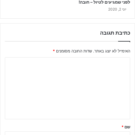
לפני שמגיעים לטיול – חובה!
יוני 2, 2020
כתיבת תגובה
האימייל לא יוצג באתר.
שדות החובה מסומנים
*
ה
ת
ג
ו
ב
ה
ש
ל
שם
*
ך