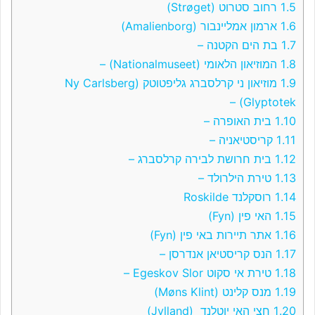
1.5
רחוב סטרוט (Strøget)
1.6
ארמון אמליינבור (Amalienborg)
1.7
בת הים הקטנה –
1.8
המוזיאון הלאומי (Nationalmuseet) –
1.9
מוזיאון ני קרלסברג גליפטוטק (Ny Carlsberg
Glyptotek) –
1.10
בית האופרה –
1.11
קריסטיאניה –
1.12
בית חרושת לבירה קרלסברג –
1.13
טירת הילרולד –
1.14
רוסקלנד Roskilde
1.15
האי פין (Fyn)
1.16
אתר תיירות באי פין (Fyn)
1.17
הנס קריסטיאן אנדרסן –
1.18
טירת אי סקוט Egeskov Slor –
1.19
מנס קלינט (Møns Klint)
1.20
חצי האי יוטלנד (Jylland)