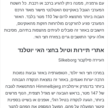
עם גרמניה, ממנה ניתן להגיע ברכב או רכבת. כל השטח
המערבי הגובל באוקיינוס האטלנטי מישור מאוד הרכס
הגבוה ביותר מתנשא לרום של 110 מטר בלבד. האזור
המערבי פגיע להורקנים מולרוחות חזקות מהאוקינוס,
הישובים באזור זה סובלים לעיתים מהצפות בתיהם, מסיבות
אלה עיקר התושבים גרים במזרח חצי האי.
אתרי תיירות וטיול בחצי האי יוטלנד
העיירה סילקבור Silkeborg
במרכז חצי האי יולנד, הטופוגרפיה באזור גבעות נמוכות
הרבה יערות ואגמים, באזור זה נמצאת הנקודה הגבוהה
ביותר בדנמרק איימלבירג Himmelbjerg המתנשאת לגובה
של 147 מטר, בראש הגבעה יש מגדל תצפית, הנוף מרשים
ביותר, הגעה לנקודה בטיול רגלי, אופנים או בשייט בספינת
קיטור הפועלת על פחם, הפועל המספק את הפחם לתנור