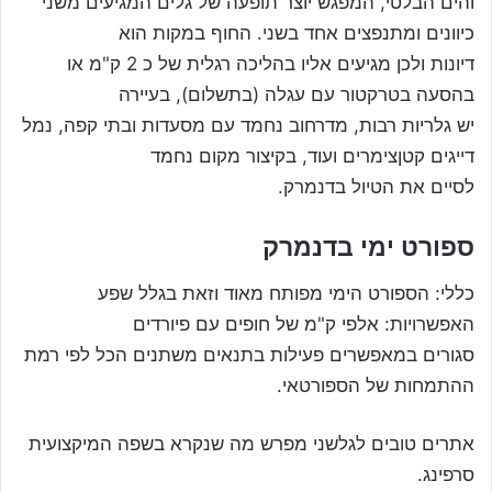
והים הבלטי, המפגש יוצר תופעה של גלים המגיעים משני
כיוונים ומתנפצים אחד בשני. החוף במקות הוא
דיונות ולכן מגיעים אליו בהליכה רגלית של כ 2 ק"מ או
בהסעה בטרקטור עם עגלה (בתשלום), בעיירה
יש גלריות רבות, מדרחוב נחמד עם מסעדות ובתי קפה, נמל
דייגים קטןצימרים ועוד, בקיצור מקום נחמד
לסיים את הטיול בדנמרק.
ספורט ימי בדנמרק
כללי: הספורט הימי מפותח מאוד וזאת בגלל שפע
האפשרויות: אלפי ק"מ של חופים עם פיורדים
סגורים במאפשרים פעילות בתנאים משתנים הכל לפי רמת
ההתמחות של הספורטאי.
אתרים טובים לגלשני מפרש מה שנקרא בשפה המיקצועית
סרפינג.