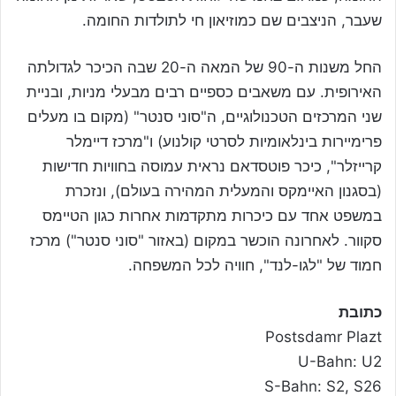
שעבר, הניצבים שם כמוזיאון חי לתולדות החומה.
החל משנות ה-90 של המאה ה-20 שבה הכיכר לגדולתה
האירופית. עם משאבים כספיים רבים מבעלי מניות, ובניית
שני המרכזים הטכנולוגיים, ה"סוני סנטר" (מקום בו מעלים
פרימיירות בינלאומיות לסרטי קולנוע) ו"מרכז דיימלר
קרייזלר", כיכר פוטסדאם נראית עמוסה בחוויות חדישות
(בסגנון האיימקס והמעלית המהירה בעולם), ונזכרת
במשפט אחד עם כיכרות מתקדמות אחרות כגון הטיימס
סקוור. לאחרונה הוכשר במקום (באזור "סוני סנטר") מרכז
חמוד של "לגו-לנד", חוויה לכל המשפחה.
כתובת
Postsdamr Plazt
U-Bahn: U2
S-Bahn: S2, S26