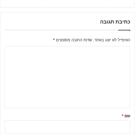
כתיבת תגובה
האימייל לא יוצג באתר.
שדות החובה מסומנים
*
ה
ת
ג
ו
ב
ה
ש
ל
שם
*
ך
*