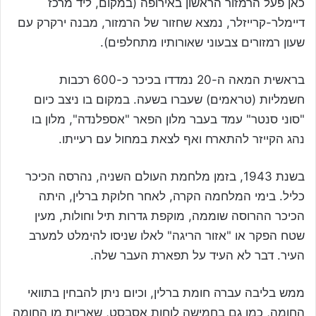
כאן פעל הרמזור הראשון באירופה (במקום, ליד מרכז
דיימלר-קרייזלר, נמצא שחזור של הרמזור, מבנה ירקרק עם
שעון רמזורים צבעוני שאורותיו מתחלפים).
בראשית המאה ה-20 נמדדו בכיכר כ-600 רכבות
חשמליות (טראמים) שעברו בשעה. במקום בו ניצב כיום
"סוני סנטר" עמד בעבר מלון הפאר "אספלנדה", מלון בו
נהג הקייזר להתארח ואף לצאת במחול עם רעייתו.
בשנת 1943, בזמן מלחמת העולם השניה, נהרסה הכיכר
כליל. בימי המלחמה הקרה, לאחר חלוקת ברלין, היתה
הכיכר ההרוסה שוממה, מוקפת גדרות תיל וחולות, מעין
שטח הפקר או "אזור הריגה" לאלו שניסו להימלט למערב
העיר. דבר לא העיד על תפארת העבר שלה.
ממש בליבה עברה חומת ברלין, וכיום ניתן להבחין בתוואי
החומה, כמו גם בחמישה לוחות אסבסט, שאריות מן החומה