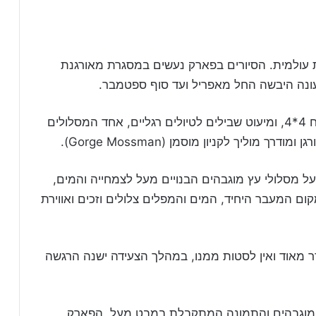
ת עולמית. הסיורים בפארק נעשים במסגרת מאורגנת
ונה היבשה החל מאפריל ועד סוף ספטמבר.
רוב השבילים בשטח הפארק מיועדים לרכבי שטח 4*4, ומיעוט שבילים לטיולים רגליים, אחד המסלולים
ן ומודרך מוליך לקניון מוסמן (
Mossman
Gorge
).
ל מסלולי עץ מוגבהים הבנויים מעל לצמחייה והמים,
ום המעבר היחיד, המים והמפלים צלולים וזכים ואווירת
ר מאוד ואין לסטות ממנו, במהלך הצעידה ישנה הרגשה
המוגבהים והתמונה המתקבלת במבט מעל. הפארק