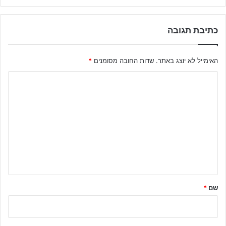
כתיבת תגובה
האימייל לא יוצג באתר.
שדות החובה מסומנים
*
ה
ת
ג
ו
ב
ה
ש
ל
שם
*
ך
*