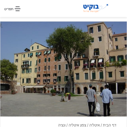
חפשו עבור
תפריט
דף הבית
/
איטליה
/
צפון איטליה
/
ונציה