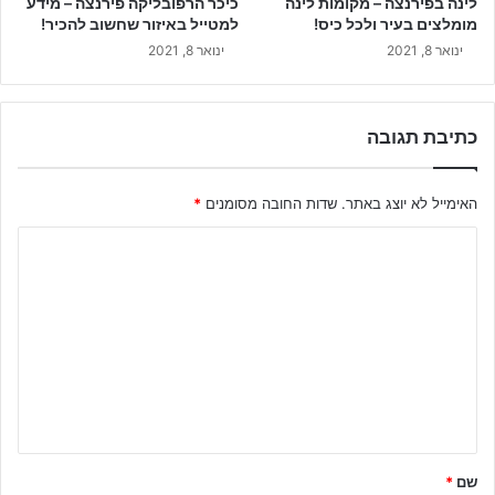
לינה בפירנצה – מקומות לינה
כיכר הרפובליקה פירנצה – מידע
מומלצים בעיר ולכל כיס!
למטייל באיזור שחשוב להכיר!
ינואר 8, 2021
ינואר 8, 2021
כתיבת תגובה
האימייל לא יוצג באתר.
שדות החובה מסומנים
*
ה
ת
ג
ו
ב
ה
ש
ל
שם
*