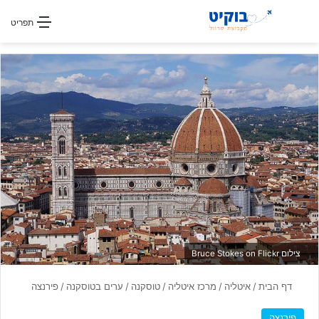
חפשו עבור
תפריט
צילום Bruce Stokes on Flickr
דף הבית
/
איטליה
/
מרכז איטליה
/
טוסקנה
/
ערים בטוסקנה
/
פירנצה
פירנצה