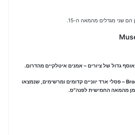
ם שני מגדלים מהמאה ה-15.
אוסף גדול של ציורים – אמנים איטלקיים מהדרום.
האטרקציה הראשית במקום הם Bronzi di Riace – פסלי ארד יווניים קדומים ומרשימים, שנמצאו