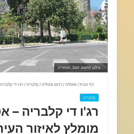
צילום המקום, Salli, ווקימדיה.
דף הבית
/
איטליה
/
דרום איטליה
/
קלבריה
/
רג'ו די קלבריה
קלבריה
רג'ו די קלבריה – א
מומלץ לאיזור העיר