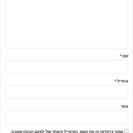
ת
ג
ו
ב
ה
ש
ל
שם
*
ך
*
אימייל
*
אתר
שמור בדפדפן זה את השם, האימייל והאתר שלי לפעם הבאה שאגיב.