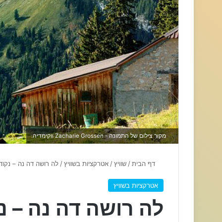
מקור צילום של התמונה - Zacharie Grossen ווקימדיה.
דף הבית
/
שוויץ
/
אטרקציות בשוויץ
/
לה רושה דה נה – נקו
אטרקציות בשוויץ
לה רושה דה נה – 