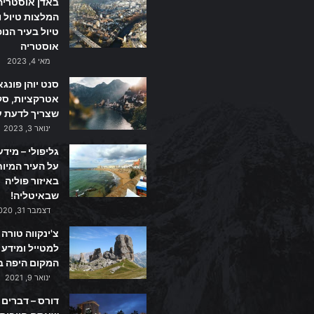
באדן אוסטריה
המלצות טיול ו
טיול בעיר הנו
אוסטריה
מאי 4, 2023
סנט יוהן פונגא
אטרקציות, סקי
שצריך לדעת ע
ינואר 3, 2023
גליפולי – מידע
על העיר המיו
באיזור פוליה
שבאיטליה!
דצמבר 31, 2020
צ'ינקווה טורה 
למטייל ומידע 
המקום היפה ב
ינואר 9, 2021
דורס – דברים