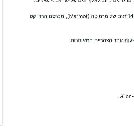
במרכז ה-"Marmot's Paradise" תוכלו לראות 14 זנים של מרמיטה (Marmot), מכרסם הררי קטן
עות אחר הצהריים המאוחרות.