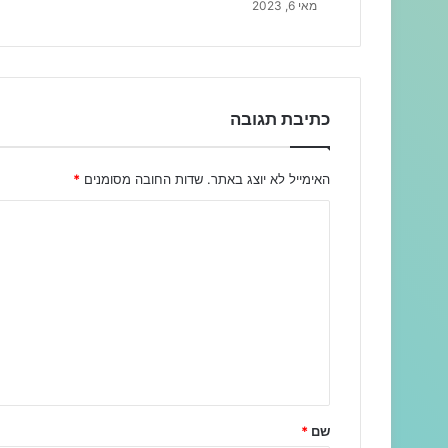
מאי 6, 2023
כתיבת תגובה
האימייל לא יוצג באתר.
שדות החובה מסומנים
*
ה
ת
ג
ו
ב
ה
ש
ל
שם
*