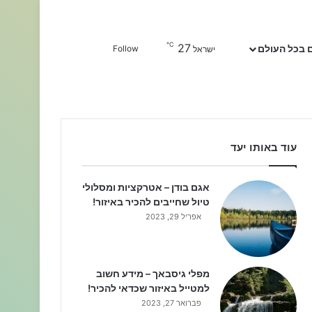
℃
27
Sidebar
חפשו עבור
 בכל העולם
Follow
ישראל
עוד באותו יעד
אגם בודן – אטרקציות ומסלולי
טיול שחייבים להכיר באיזור!
אפריל 29, 2023
מפלי גיסבאך – מידע חשוב
למטייל באיזור שכדאי להכיר!
פברואר 27, 2023