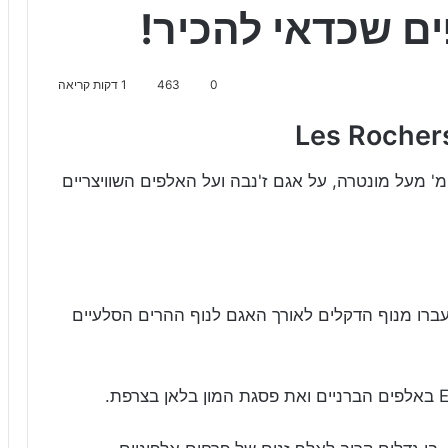
ם שכדאי להכיר!
0
463
1 דקות קריאה
ה רושה דה נה – נקודת תצפית מגובה 2,045 מ' מעל מונטרה, על אגם ז'נבה ועל האלפים השוויצריים
נה תעברו מנוף הדקלים לאורך האגם לנוף ההרים הסלעיים