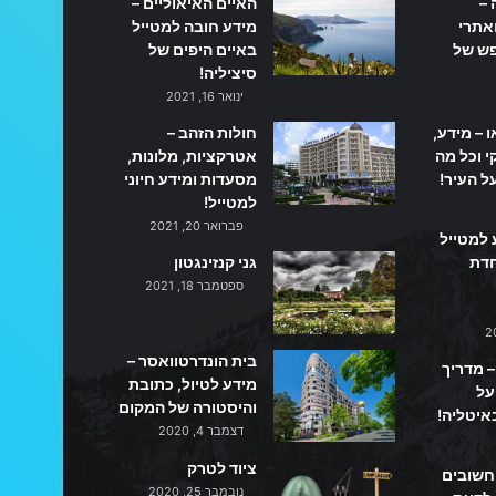
 –
האיים האיאוליים –
אתרי
מידע חובה למטייל
פש של
באיים היפים של
סיציליה!
ינואר 16, 2021
ו – מידע,
חולות הזהב –
 וכל מה
אטרקציות, מלונות,
ל העיר!
מסעדות ומידע חיוני
למטייל!
פברואר 20, 2021
 למטייל
חדת
גני קנזינגטון
ספטמבר 18, 2021
בית הונדרטוואסר –
– מדריך
מידע לטיול, כתובת
על
והיסטורה של המקום
איטליה!
דצמבר 4, 2020
ציוד לטרק
 חשובים
נובמבר 25, 2020