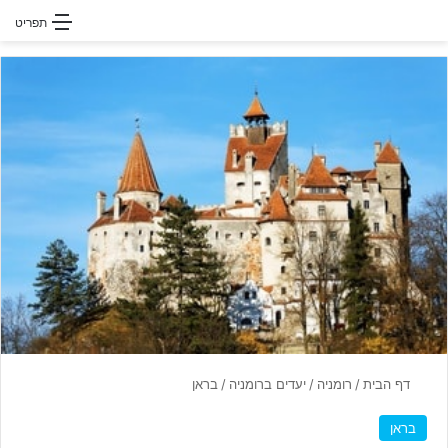
חפשו עבור
תפריט
דף הבית
/
רומניה
/
יעדים ברומניה
/
בראן
בראן