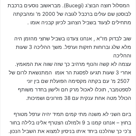
המסלול חוצה הבוצ'ג (Bucegi). מבראשוב נוסעים ברכבת
לבוסטן שם עולים ברכבל לגובה של 2000 מ' ומהבקתה
מתחילים לצעוד בשביל הצהוב לכיוון קבניה אומו .
שוב לבדוק מז"א , אנחנו צעדנו בשביל שחצי מהזמן היה
מלא שלג וברוחות חזקות וערפל. משך ההליכה 3 שעות
וההליכה
עצמה לא קשה והנוף מרהיב כך שזה שווה את המאמץ.
אחרי 3 שעות תגיעו לפסגת הר אומו המתנשאת לרום של
2507 מ' עם בקתה מקסימה הפועלת שם בין יוני
לספטמבר, תוכלו לאכול מרק חם ולישון בחדר משותף
הכולל מטה אחת ענקית עם 38 מזרונים ושמיכות.
ביום השני לא משנה מתי קמים תמיד יהיה ערפל מטורף
בחוץ – אנחנו קמנו ב 9 ולמזלנו הצטרף אלינו בלילה בחור
צ'כי כך שהלכנו ביחד איתו בניסיון למצוא את השביל הנכון.