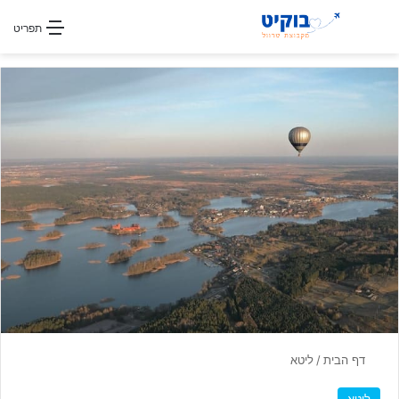
חפשו עבור
תפריט
דף הבית
/
ליטא
ליטא