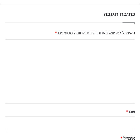
כתיבת תגובה
האימייל לא יוצג באתר.
שדות החובה מסומנים
*
ה
ת
ג
ו
ב
ה
ש
ל
שם
*
ך
*
אימייל
*