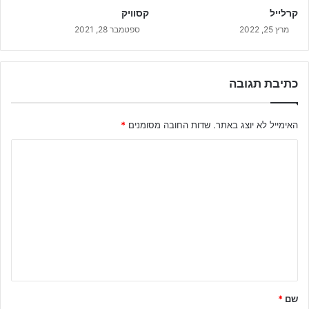
קרלייל
קסוויק
מרץ 25, 2022
ספטמבר 28, 2021
כתיבת תגובה
האימייל לא יוצג באתר.
שדות החובה מסומנים
*
ה
ת
ג
ו
ב
ה
ש
ל
שם
*