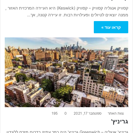
קסוויק אנגליה קסוויק – קסוויק (Keswick) היא העיירה המרכזית האזור ,
ממנה יוצאים לטיולים ופעילויות רבות. זו עיירה קטנה, אך…
קראו עוד »
צוות האתר
ספטמבר 17, 2021
0
195
גריניץ'
גריניץ' אנגליה – Greenwich גריניץ' היה כפר עתיק בדרום מזרח ללונדון,