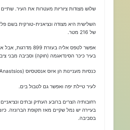
שלוש מצודות ציוריות מעטרות את העיר. שתיים
של 216 מטר.
אפשר לטפס אליה בעזרת 899 מדרגות, אבל אפשר גם להגיע אליה ברכב.
בעיר כיכר הסינדאגמה (חוקה) וסביבה מבני ציבו
כנסיות מעניינות הן איוס אנסטסיוס (Agios Anastsios) ואיוס ספירידון (Spiridon).
לעיר טיילת יפה ואפשר גם לטבול בים.
רחובותיה הצרים ברובע העתיק ובתים ונציאניים ו
בעיירה יש נמל שקיים מאז תקופת הברונזה. כי
בסביבה.