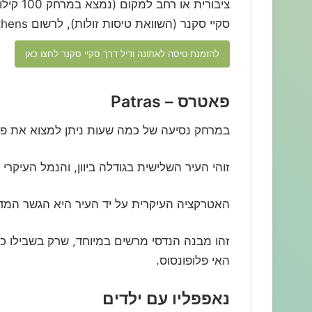
ציבורית
סקיי סקנר (השוואת טיסות זולות), לרשום Athens בחיפוש ולצאת לדרך!
להזמנת טיסה לאתונה ודיל דרך סקיי סקנר לחצו כאן
פאטרס – Patras
במרחק נסיעה של כמה שעות ניתן למצוא את פ
זוהי העיר השלישית בגודלה ביוון, והנמל העיקרי 
האטרקציה העיקרית על יד העיר היא הגשר המדה
זהו מבנה הנדסי מרשים במיוחד, שרק בשבילו כדא
האי פלופונסוס.
נאפפליו עם ילדים