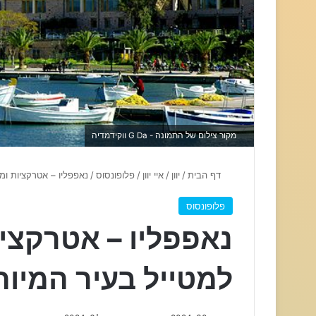
מקור צילום של התמונה - G Da ווקידמדיה
דף הבית
/
יוון
/
איי יוון
/
פלופונסוס
/
נאפפליו – אטרקציות ומ
פלופונסוס
נאפפליו – אטרקציו
למטייל בעיר המיוח