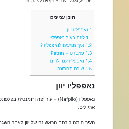
מרץ 30, 2024
עדכון אחרון: אפריל 6, 2024
תוכן עניינים
1
נאפפליו יוון
1.1
לינה בעיר נאפפליו
1.2
איך מגיעים לנאפפליו ?
1.3
פאטרס – Patras
1.4
נאפפליו עם ילדים
1.5
שורה תחתונה
נאפפליו יוון
נאפפליו (Nafplio) – עיר יפה ורומנ
ארגוליס.
העיר היתה בירתה הראשונה של יוון לאחר השגת הע