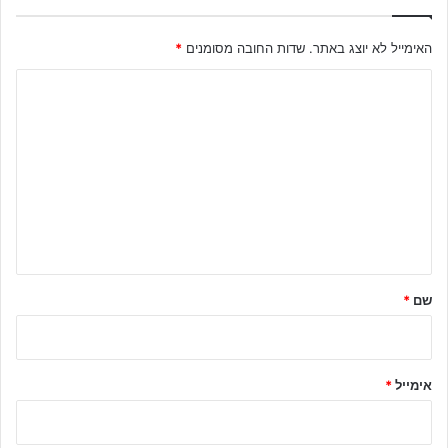
האימייל לא יוצג באתר.
שדות החובה מסומנים
*
ה
ת
ג
ו
ב
ה
ש
ל
שם
*
ך
*
אימייל
*