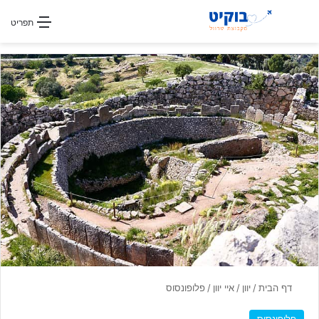
חפשו עבור
תפריט
דף הבית
/
יוון
/
איי יוון
/
פלופונסוס
פלופונסוס