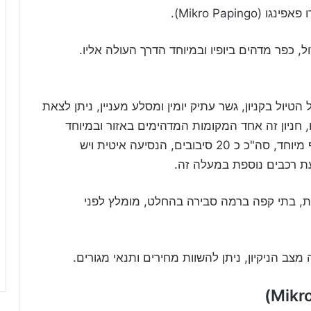
Mgalo Pa , פאפינגו הגדול, כפר מדהים ביופיו ובמיוחד הדרך העולה אליו.
 הטיול בקניון, גשר עתיק יומין ומסלע מעניין, ניתן לצאת
ם, חניון זה אחד המקומות המדהימים באזור ובמיוחד
בעת השלכת, העלייה לכפר בסרפנטינות עם נוף מיוחד, סה"כ כ 20 סיבובים, הנסיעה איטית ויש
עת רכבים נוספת במעלה זה.
ת, בתי קפה ברמה סבירה בהחלט, מומלץ לפני
ב הניקיון, ניתן להשוות מחירים ותנאי מגורים.