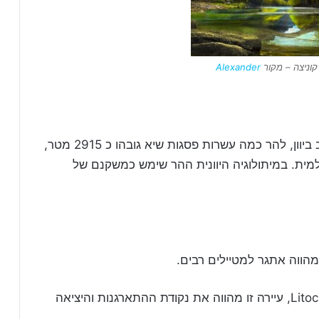
וניצה – מקור
Alexander
האולימפוס (Olympus), זהו ההר הגבוה והחשוב ביוון, להר כמה עשרות פסגות שיא גובהו כ 2915 מטר,
מית. במיתולוגיה היוונית ההר שימש כמשקנם של
מהווה אתגר למטיילים רבים.
לרגלי ההר ממוקמת העיירה ליטוחורון ) (Litochoron, עיירה זו מהווה את נקודת ההתארגנות והיציאה