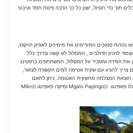
6 שעות תלוי כמה מבלים תוך כדי הטיול, ישנן כל כך הרבה פינות חמד וטיבעי
 או נהרות סמוכים המזרימים את מימיהם לאפיק הויקוס,
מסלול רפטינג בנהר וידומטיס Voidomatis הצמוד לחניון הדולבים , המסלול לא קשה ובדרך כלל
הסקיפר המכוון את הסירה ומסביר על המסלול, המשתתפים ברפטינג
לם צריך להגיע עם שקית אטימה למים הקשורה לצאור,
לא הוצאת המצלמה מהשקית האטומה. ניתן לתאם
רפטינג בעיירה קוניצה (Konitsa), או הכפרים מגלו פאפינגו ((Mgalo Papingo ומיקרו פאפינגו (Mikro