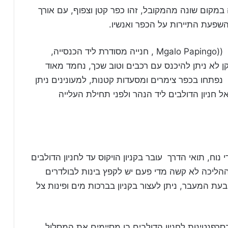
ה במקום שונה מהמקובל, זהו כפר קטן וצפוף, עם אורך
שפעת התיירות על הכפר ואנשיו.
הגישה לכפר עוברת בכפר הראשון מגלו פאפינגו ((Mgalo Papingo , חנייה מסודרת ליד הכנסייה,
ן לא ניתן להיכנס עם רכבים וטוב שכך, נחמד מאוד
 נפתחו בכפר צימרים ומסעדות קטנות, למעונינים ניתן
 חניון הדולבים ליד הנהר ולפני תחילת העלייה
נוח, תואי הדרך עובר בקניון הויקוס עד לחניון הדולבים
ההליכה לא קשה מדי פעם יש לקפץ בינות לבולדרים
עת המעבר, ניתן לעצור בקניון בברכות מים ופינות צל
פנטינות לחניון הדולבים בו מסיימים את המסלול