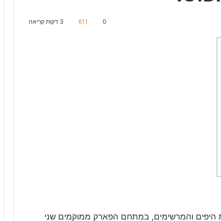
0
611
3 דקות קריאה
P) זהו אחד המקומות היפים והמרשימים, במתחם הפארק ממוקמים שני