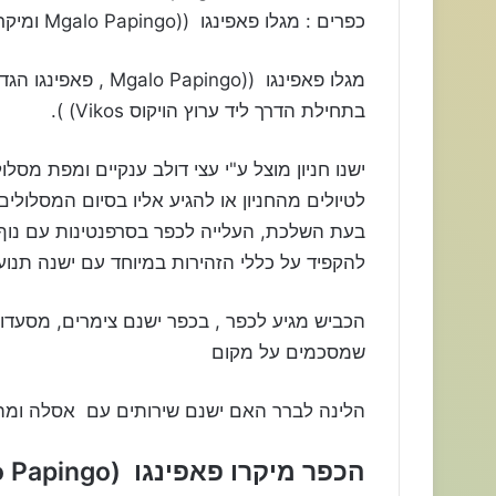
כפרים : מגלו פאפינגו ((Mgalo Papingo ומיקרו פאפינגו (Mikro Papingo).
מגלו פאפינגו ((pingo
בתחילת הדרך ליד ערוץ הויקוס Vikos) ).
ישנו חניון מוצל ע"י עצי דולב ענקיים ומפת מסלול
לטיולים מהחניון או להגיע אליו בסיום המסלולי
להקפיד על כללי הזהירות במיוחד עם ישנה תנו
הכביש מגיע לכפר , בכפר ישנם צימרים, מסעדו
שמסכמים על מקום
הלינה לברר האם ישנם שירותים עם אסלה ומה מצ
הכפר מיקרו פאפינגו (Mikro Papingo)