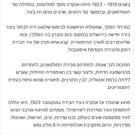
בשנים 1919 – 1923 היתה אנקרה מוקד למלחמות, בתחילה נגד
העות'מאנים, ובהמשך נגד היוונים, שרבים מהם חיו בעיר.
כמו דוד המלך, שפעולתו הראשונה לביסוס שלטונו היה לבחור בעיר
בירה חדשה בירושלים (במקום יבוס וחברון בה הומלך), וכמו
שליטים רבים לאורך ההיסטוריה, קבע אתא תורכ את עיר הבירה
רחוק מהבירה הקודמת איסטנבול.
הסיבות לכך שונות: להתרחק מבירת הסולטאנים, להתרחק
מההשפעה הדתית, וליצור קשר בין האימפריה החיתית, שערש
לידתה ברמת אנטוליה, לבין התורכים, תיאוריה שהוא טיפח בעזרת
היסטוריונים.
מרגע שהוכרז על אנקרה כעיר הבירה באוקטובר 1923, היא החלה
להתפתח כעיר מודרנית ו"אירופית": מומחים לפיתוח אורבני הגיעו
לעיר ממקומות שונים בעולם, נבנו שדרות, גנים, חורשות, ושכונות
מודרניות, והיום מתקרבת אוכלוסייתה ל-6 מליון נפש