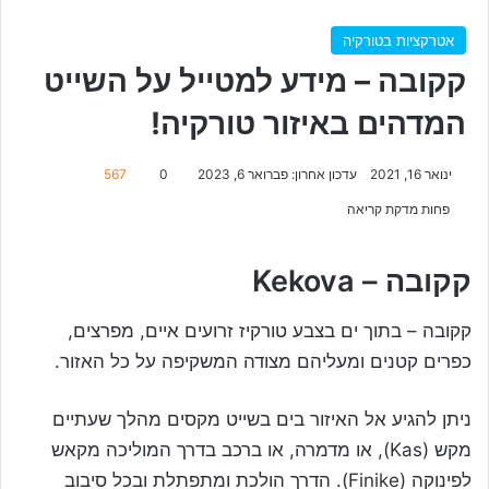
אטרקציות בטורקיה
קקובה – מידע למטייל על השייט
המדהים באיזור טורקיה!
ינואר 16, 2021
עדכון אחרון: פברואר 6, 2023
0
567
פחות מדקת קריאה
קקובה – Kekova
קקובה – בתוך ים בצבע טורקיז זרועים איים, מפרצים,
כפרים קטנים ומעליהם מצודה המשקיפה על כל האזור.
ניתן להגיע אל האיזור בים בשייט מקסים מהלך שעתיים
מקש (Kas), או מדמרה, או ברכב בדרך המוליכה מקאש
לפינוקה (Finike). הדרך הולכת ומתפתלת ובכל סיבוב