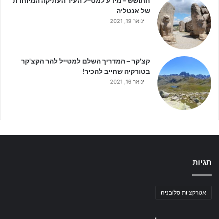
חתושש – מידע למטייל העיר העתיקה המיוחדת
של אנטליה
ינואר 19, 2021
קצ'קר – המדריך השלם למטייל להר הקצ'קר
בטורקיה שחייב להכיר!
ינואר 16, 2021
תגיות
אטרקציות סלובניה