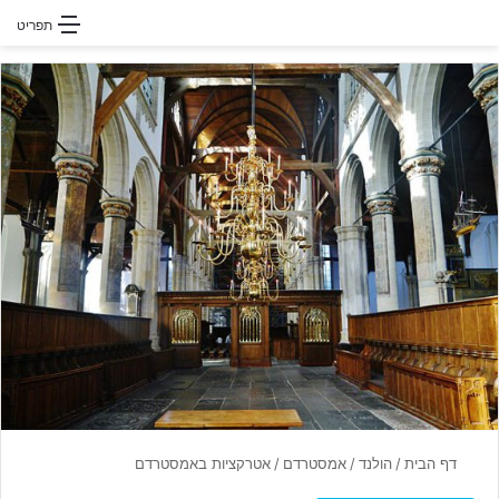
חפשו עבור
תפריט
דף הבית
/
הולנד
/
אמסטרדם
/
אטרקציות באמסטרדם